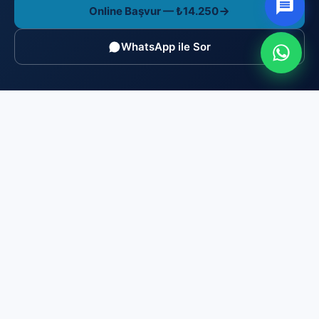
Online Başvur — ₺14.250
WhatsApp ile Sor
Brosis Enstitü Belgelendirme
TÜRKAK akredite (AB-0169-P), MYK yetkili (YB-0166)
belgelendirme kuruluşu. ISO/IEC 17024 gereği bağımsız ve
tarafsızdır: eğitim/kurs satmaz, yalnızca sınav yapar ve
belge düzenler.
0216 606 23 44
info@brosisenstitu.com
İçerenköy Mah. Huzur Hoca Cad. No:53/4 Ataşehir/İstanbul