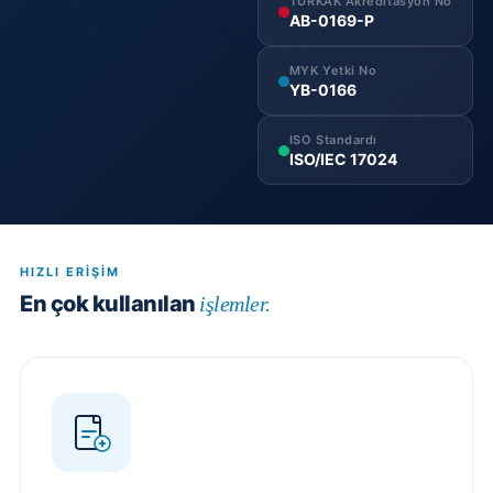
TÜRKAK Akreditasyon No
AB-0169-P
MYK Yetki No
YB-0166
ISO Standardı
ISO/IEC 17024
HIZLI ERIŞIM
En çok kullanılan
işlemler.