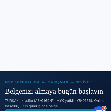
MYK SORUMLU EMLAK DANIŞMANI — SEVIYE 5
Belgenizi almaya bugün başlayın.
TÜRKAK akredite (AB-0169-P), MYK yetkili (YB-0166). Online
başvuru, ~7 iş günü içinde belge.
1