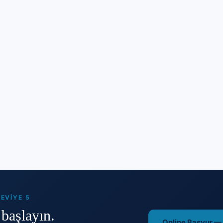
EVIYE 5
başlayın.
Online Başvur —