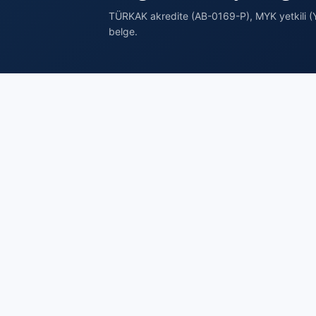
TÜRKAK akredite (AB-0169-P), MYK yetkili (Y
belge.
Belgel
Brosis Enstitü Belgelendirme
Sorumlu
TÜRKAK akredite (AB-0169-P), MYK
Emlakçıl
yetkili (YB-0166) belgelendirme
Online 
kuruluşu. ISO/IEC 17024 gereği
Başvuru 
bağımsız ve tarafsızdır: eğitim/kurs
Sınav Üc
satmaz, yalnızca sınav yapar ve belge
Sınav T
düzenler.
Sınav M
0216 606 23 44
Belge S
info@brosisenstitu.com
Belge Y