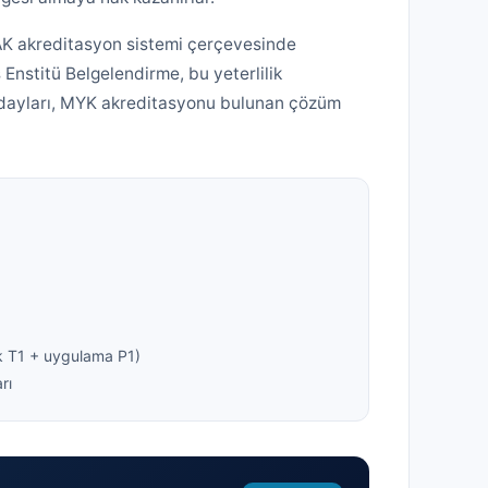
AK akreditasyon sistemi çerçevesinde
s Enstitü Belgelendirme, bu yeterlilik
adayları, MYK akreditasyonu bulunan çözüm
k T1 + uygulama P1)
rı