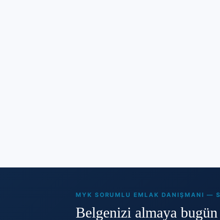
MYK SORUMLU EMLAK DANIŞMANI — S
Belgenizi almaya bugün 