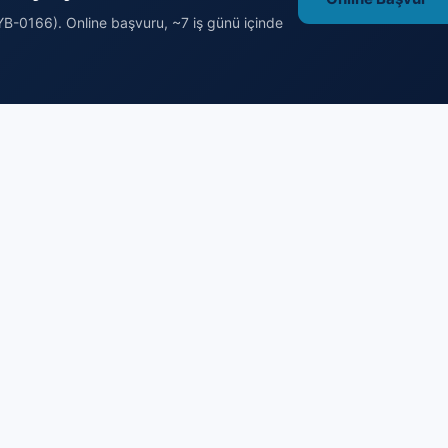
B-0166). Online başvuru, ~7 iş günü içinde
endirme
Hazırlık ve Rehberler
 Emlak Danışmanı (Seviye 5)
Ücretsiz Deneme Sınavı
ık Belgesi Nereden Alınır
Örnek Sorular (240+)
Başvuru
Sınav Konuları
Şartları
Sınav Kuralları
retleri
Yetkili Kuruluş Nasıl Doğrulanır
akvimi
Emlakçı Olma Yol Haritası
erkezleri
Terimler Sözlüğü
orgulama
Ücretsiz Hesaplayıcılar
enileme
Blog — Rehberler