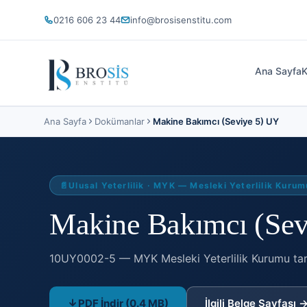
0216 606 23 44
info@brosisenstitu.com
Ana Sayfa
K
Ana Sayfa
Dokümanlar
Makine Bakımcı (Seviye 5) UY
📄
Ulusal Yeterlilik
·
MYK — Mesleki Yeterlilik Kurum
Makine Bakımcı (Seviy
10UY0002-5 —
MYK Mesleki Yeterlilik Kurumu tar
PDF İndir
(0.4 MB)
İlgili Belge Sayfası 