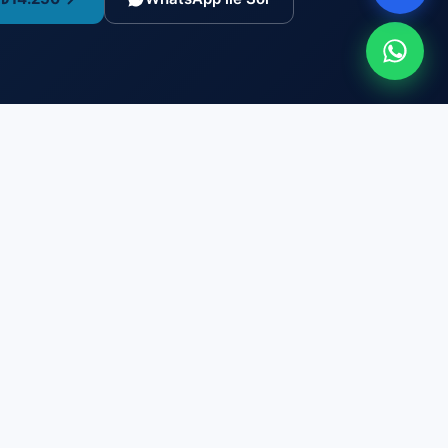
Kurumsal
Hakkımızda
Yetki Belgeleri
Kalite Politikası ve Tarafsızlık
Değerlendirme Süreci
İtiraz ve Şikayet
Engelli Adaylara Hizmet
Mezun Hikayeleri
Kariyer
İletişim