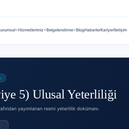
urumsal
Hizmetlerimiz
Belgelendirme
Blog
Haberler
Kariyer
İletişim
u
e 5) Ulusal Yeterliliği
afından yayımlanan resmi yeterlilik dokümanı.
→