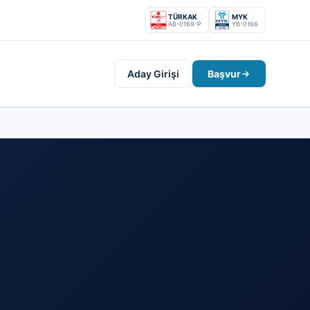
TÜRKAK
MYK
AB-0169-P
YB-0166
Aday Girişi
Başvur