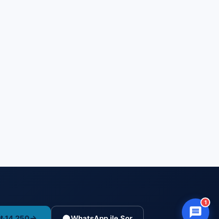
1
 ₺14.250
WhatsApp ile Sor