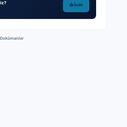
iz?
📥 İndir
 Dokümanlar