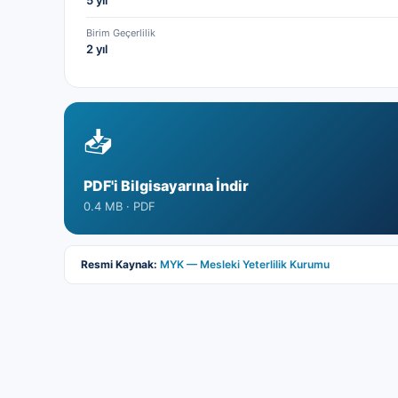
5 yıl
Birim Geçerlilik
2 yıl
📥
PDF'i Bilgisayarına İndir
0.4 MB ·
PDF
Resmi Kaynak:
MYK — Mesleki Yeterlilik Kurumu