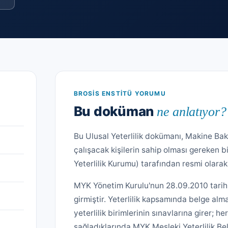
BROSIS ENSTITÜ YORUMU
Bu doküman
ne anlatıyor?
Bu Ulusal Yeterlilik dokümanı, Makine B
çalışacak kişilerin sahip olması gereken bi
Yeterlilik Kurumu) tarafından resmi olar
MYK Yönetim Kurulu'nun 28.09.2010 tarihl
girmiştir. Yeterlilik kapsamında belge a
yeterlilik birimlerinin sınavlarına girer; he
sağladıklarında MYK Mesleki Yeterlilik Be