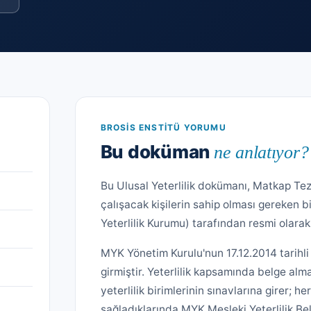
BROSIS ENSTITÜ YORUMU
Bu doküman
ne anlatıyor?
Bu Ulusal Yeterlilik dokümanı, Matkap Te
çalışacak kişilerin sahip olması gereken bi
Yeterlilik Kurumu) tarafından resmi olar
MYK Yönetim Kurulu'nun 17.12.2014 tarihli
girmiştir. Yeterlilik kapsamında belge a
yeterlilik birimlerinin sınavlarına girer; he
sağladıklarında MYK Mesleki Yeterlilik Be