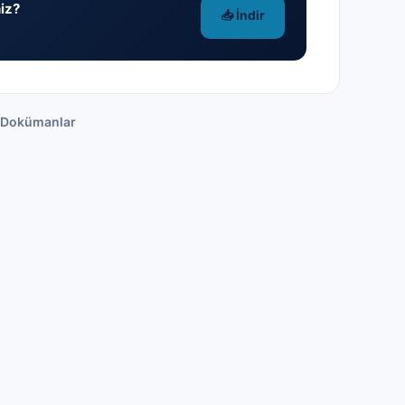
iz?
📥 İndir
 Dokümanlar