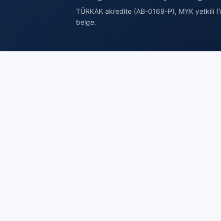
TÜRKAK akredite (AB-0169-P), MYK yetkili (Y
belge.
Belgel
Brosis Enstitü Belgelendirme
Sorumlu
TÜRKAK akredite (AB-0169-P), MYK
Emlakçıl
yetkili (YB-0166) belgelendirme
Online 
kuruluşu. ISO/IEC 17024 gereği
Başvuru 
bağımsız ve tarafsızdır: eğitim/kurs
Sınav Üc
satmaz, yalnızca sınav yapar ve belge
Sınav T
düzenler.
Sınav M
0216 606 23 44
Belge S
info@brosisenstitu.com
Belge Y