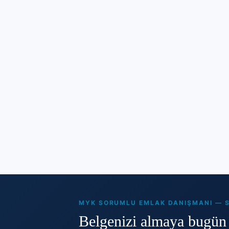
MYK SORUMLU EMLAK DANIŞMANI — S
Belgenizi almaya bugün 