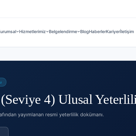
urumsal
Hizmetlerimiz
Belgelendirme
Blog
Haberler
Kariyer
İletişim
u
(Seviye 4) Ulusal Yeterlil
afından yayımlanan resmi yeterlilik dokümanı.
→