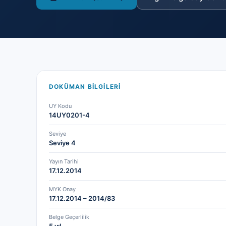
DOKÜMAN BILGILERI
UY Kodu
14UY0201-4
Seviye
Seviye 4
Yayın Tarihi
17.12.2014
MYK Onay
17.12.2014 – 2014/83
Belge Geçerlilik