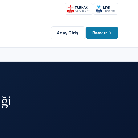
TÜRKAK
MYK
AB-0169-P
YB-0166
Aday Girişi
Başvur
iği