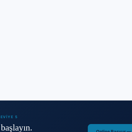
EVIYE 5
başlayın.
Online Başvur —