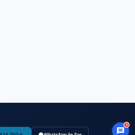
1
 ₺14.250
WhatsApp ile Sor