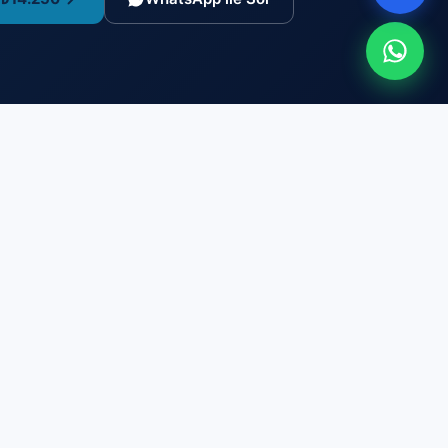
Kurumsal
Hakkımızda
Yetki Belgeleri
Kalite Politikası ve Tarafsızlık
Değerlendirme Süreci
İtiraz ve Şikayet
Engelli Adaylara Hizmet
Mezun Hikayeleri
Kariyer
İletişim