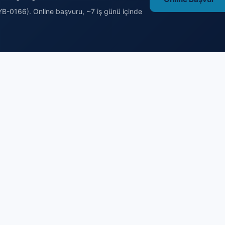
B-0166). Online başvuru, ~7 iş günü içinde
endirme
Hazırlık ve Rehberler
 Emlak Danışmanı (Seviye 5)
Ücretsiz Deneme Sınavı
ık Belgesi Nereden Alınır
Örnek Sorular (240+)
Başvuru
Sınav Konuları
Şartları
Sınav Kuralları
retleri
Yetkili Kuruluş Nasıl Doğrulanır
akvimi
Emlakçı Olma Yol Haritası
erkezleri
Terimler Sözlüğü
orgulama
Ücretsiz Hesaplayıcılar
enileme
Blog — Rehberler