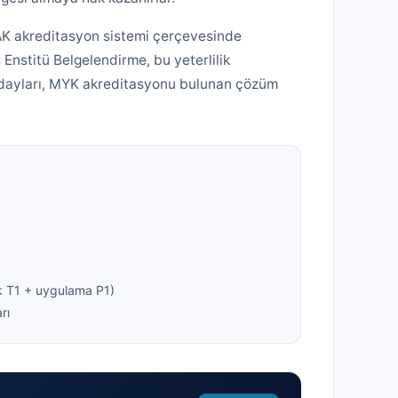
AK akreditasyon sistemi çerçevesinde
s Enstitü Belgelendirme, bu yeterlilik
adayları, MYK akreditasyonu bulunan çözüm
k T1 + uygulama P1)
rı