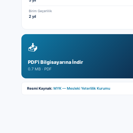
5 yıl
Birim Geçerlilik
2 yıl
📥
PDF'i Bilgisayarına İndir
0.7 MB ·
PDF
Resmi Kaynak:
MYK — Mesleki Yeterlilik Kurumu