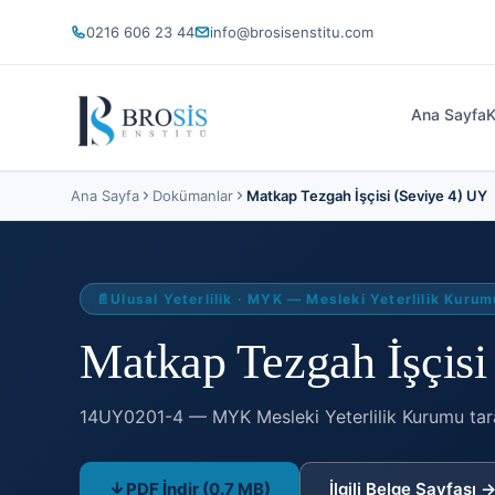
0216 606 23 44
info@brosisenstitu.com
Ana Sayfa
K
Ana Sayfa
Dokümanlar
Matkap Tezgah İşçisi (Seviye 4) UY
📄
Ulusal Yeterlilik
·
MYK — Mesleki Yeterlilik Kurum
Matkap Tezgah İşçisi 
14UY0201-4 —
MYK Mesleki Yeterlilik Kurumu tar
PDF İndir
(0.7 MB)
İlgili Belge Sayfası 