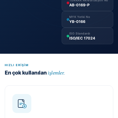
TÜRKAK Akreditasyon No
AB-0169-P
MYK Yetki No
YB-0166
ISO Standardı
ISO/IEC 17024
HIZLI ERIŞIM
En çok kullanılan
işlemler.