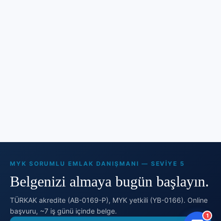
MYK SORUMLU EMLAK DANIŞMANI — SEVIYE 5
Belgenizi almaya bugün başlayın.
TÜRKAK akredite (AB-0169-P), MYK yetkili (YB-0166). Online
başvuru, ~7 iş günü içinde belge.
1