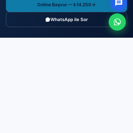
Online Başvur — ₺14.250
WhatsApp ile Sor
Brosis Enstitü Belgelendirme
TÜRKAK akredite (AB-0169-P), MYK yetkili (YB-0166)
belgelendirme kuruluşu. ISO/IEC 17024 gereği bağımsız ve
tarafsızdır: eğitim/kurs satmaz, yalnızca sınav yapar ve
belge düzenler.
0216 606 23 44
info@brosisenstitu.com
İçerenköy Mah. Huzur Hoca Cad. No:53/4 Ataşehir/İstanbul