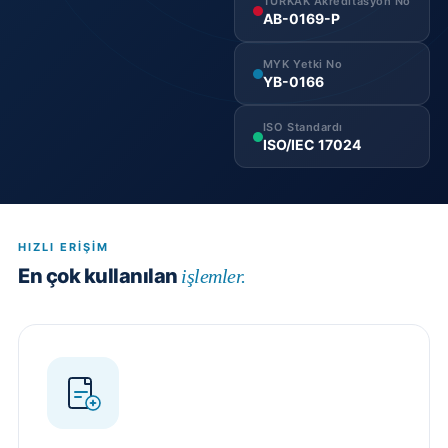
TÜRKAK Akreditasyon No
AB-0169-P
MYK Yetki No
YB-0166
ISO Standardı
ISO/IEC 17024
HIZLI ERIŞIM
En çok kullanılan
işlemler.