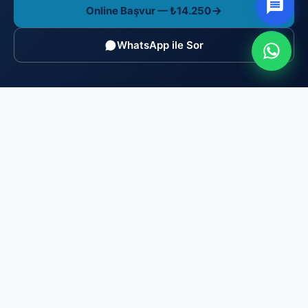
Online Başvur — ₺14.250
WhatsApp ile Sor
Brosis Enstitü Belgelendirme
TÜRKAK akredite (AB-0169-P), MYK yetkili (YB-0166)
belgelendirme kuruluşu. ISO/IEC 17024 gereği bağımsız ve
tarafsızdır: eğitim/kurs satmaz, yalnızca sınav yapar ve
belge düzenler.
0216 606 23 44
info@brosisenstitu.com
İçerenköy Mah. Huzur Hoca Cad. No:53/4 Ataşehir/İstanbul