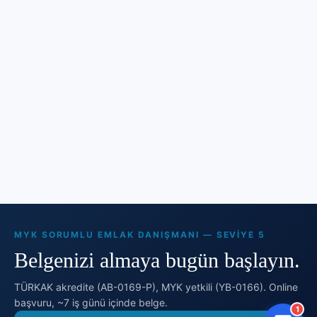
MYK SORUMLU EMLAK DANIŞMANI — SEVIYE 5
Belgenizi almaya bugün başlayın.
TÜRKAK akredite (AB-0169-P), MYK yetkili (YB-0166). Online
başvuru, ~7 iş günü içinde belge.
1