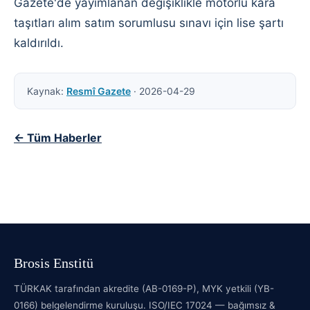
Gazete'de yayımlanan değişiklikle motorlu kara
taşıtları alım satım sorumlusu sınavı için lise şartı
kaldırıldı.
Kaynak:
Resmî Gazete
· 2026-04-29
← Tüm Haberler
Brosis Enstitü
TÜRKAK tarafından akredite (AB-0169-P), MYK yetkili (YB-
0166) belgelendirme kuruluşu. ISO/IEC 17024 — bağımsız &