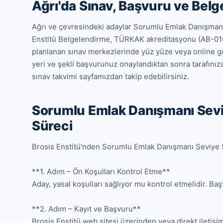
Ağrı'da Sınav, Başvuru ve Bel
Ağrı ve çevresindeki adaylar Sorumlu Emlak Danışmanı 
Enstitü Belgelendirme, TÜRKAK akreditasyonu (AB-016
planlanan sınav merkezlerinde yüz yüze veya online gözet
yeri ve şekli başvurunuz onaylandıktan sonra tarafınıza 
sınav takvimi sayfamızdan takip edebilirsiniz.
Sorumlu Emlak Danışmanı Sevi
Süreci
Brosis Enstitü'nden Sorumlu Emlak Danışmanı Seviye 5 
**1. Adım – Ön Koşulları Kontrol Etme**

Aday, yasal koşulları sağlıyor mu kontrol etmelidir. Baş
**2. Adım – Kayıt ve Başvuru**

Brosis Enstitü web sitesi üzerinden veya direkt iletişim 