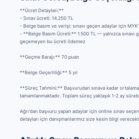
**Ücret Detayları:**

- Sınav ücreti: 14.250 TL

- Belge basım ve verişi: sınavı geçen adaylar için MYK'
- **Belge Basım Ücreti:** 1.500 TL — yalnızca sınavı g
geçemeyen bu ücreti ödemez

**Geçme Barajı:** 70 puan

**Belge Geçerliliği:** 5 yıl

**Süreç Tahmini:** Başvurudan sınava kadar ortalama 2-
tamamlanmaktadır. Toplam süreç yaklaşık 1-2 ay sürebi
Ağrı'dan başvuru yapan adaylar için online sınav seçene
detayları için danışmanlarımız size kesin bilgi verecekti