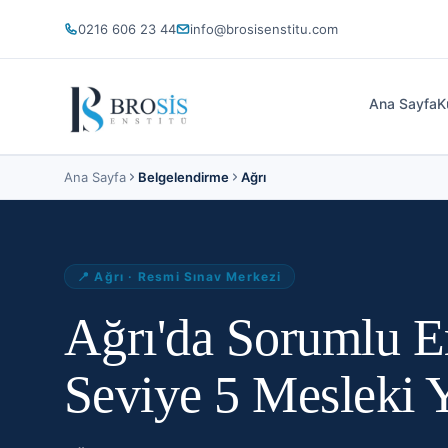
0216 606 23 44
info@brosisenstitu.com
Ana Sayfa
K
Ana Sayfa
Belgelendirme
Ağrı
📍
Ağrı
· Resmi Sınav Merkezi
Ağrı'da Sorumlu 
Seviye 5 Mesleki Y