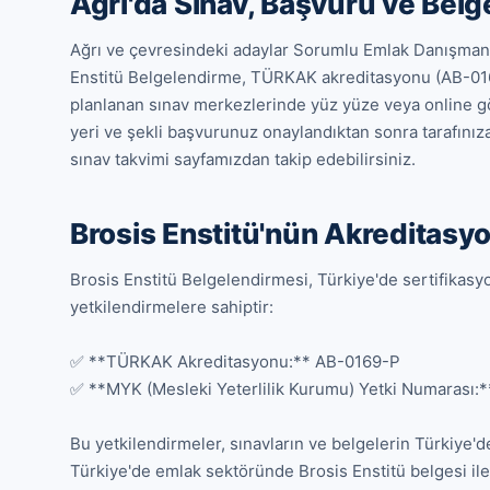
Ağrı'da Sınav, Başvuru ve Bel
Ağrı ve çevresindeki adaylar Sorumlu Emlak Danışmanı 
Enstitü Belgelendirme, TÜRKAK akreditasyonu (AB-016
planlanan sınav merkezlerinde yüz yüze veya online gözet
yeri ve şekli başvurunuz onaylandıktan sonra tarafınıza 
sınav takvimi sayfamızdan takip edebilirsiniz.
Brosis Enstitü'nün Akreditasyo
Brosis Enstitü Belgelendirmesi, Türkiye'de sertifikasyon
yetkilendirmelere sahiptir:

✅ **TÜRKAK Akreditasyonu:** AB-0169-P

✅ **MYK (Mesleki Yeterlilik Kurumu) Yetki Numarası:*
Bu yetkilendirmeler, sınavların ve belgelerin Türkiye'de 
Türkiye'de emlak sektöründe Brosis Enstitü belgesi ile ç