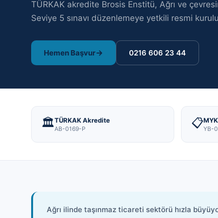
TÜRKAK akredite Brosis Enstitü,
Ağrı
ve çevres
Seviye 5
sınavı
düzenlemeye yetkili resmi kurulu
Hemen Başvur
0216 606 23 44
🏛️
📋
TÜRKAK Akredite
MYK 
AB-0169-P
YB-0
Ağrı ilinde taşınmaz ticareti sektörü hızla büyü