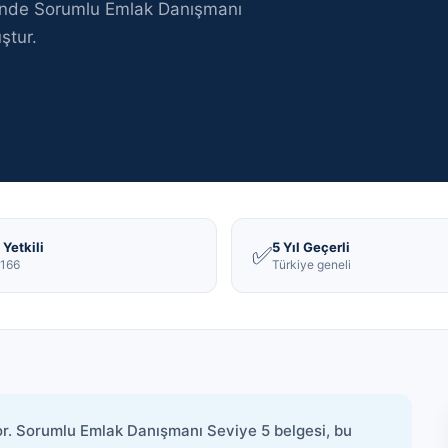
inde
Sorumlu Emlak Danışmanı
ştur
.
Yetkili
5 Yıl Geçerli
✅
166
Türkiye geneli
yor. Sorumlu Emlak Danışmanı Seviye 5 belgesi, bu