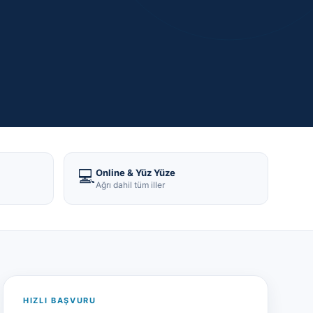
💻
Online & Yüz Yüze
Ağrı dahil tüm iller
HIZLI BAŞVURU