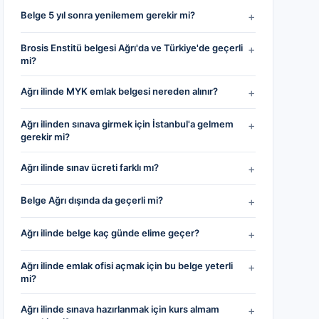
Belge 5 yıl sonra yenilemem gerekir mi?
+
Brosis Enstitü belgesi Ağrı'da ve Türkiye'de geçerli
+
mi?
Ağrı ilinde MYK emlak belgesi nereden alınır?
+
Ağrı ilinden sınava girmek için İstanbul'a gelmem
+
gerekir mi?
Ağrı ilinde sınav ücreti farklı mı?
+
Belge Ağrı dışında da geçerli mi?
+
Ağrı ilinde belge kaç günde elime geçer?
+
Ağrı ilinde emlak ofisi açmak için bu belge yeterli
+
mi?
Ağrı ilinde sınava hazırlanmak için kurs almam
+