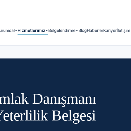
urumsal
Hizmetlerimiz
Belgelendirme
Blog
Haberler
Kariyer
İletişim
Emlak Danışmanı
eterlilik Belgesi