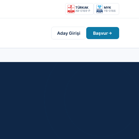
TÜRKAK
MYK
AB-0169-P
YB-0166
Aday Girişi
Başvur