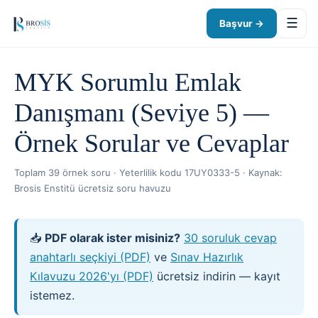
☰
Başvur →
MYK Sorumlu Emlak
Danışmanı (Seviye 5) —
Örnek Sorular ve Cevaplar
Toplam 39 örnek soru · Yeterlilik kodu 17UY0333-5 · Kaynak:
Brosis Enstitü ücretsiz soru havuzu
📥
PDF olarak ister misiniz?
30 soruluk cevap
anahtarlı seçkiyi (PDF)
ve
Sınav Hazırlık
Kılavuzu 2026'yı (PDF)
ücretsiz indirin — kayıt
istemez.