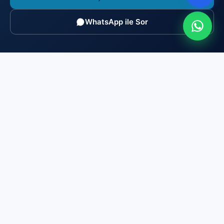
WhatsApp ile Sor
Brosis Enstitü Belgelendirme
TÜRKAK akredite (AB-0169-P), MYK yetkili (YB-0166)
belgelendirme kuruluşu. ISO/IEC 17024 gereği bağımsız ve
tarafsızdır: eğitim/kurs satmaz, yalnızca sınav yapar ve
belge düzenler.
0216 606 23 44
info@brosisenstitu.com
İçerenköy Mah. Huzur Hoca Cad. No:53/4 Ataşehir/İstanbul