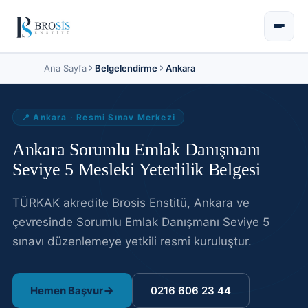
Ana Sayfa
Belgelendirme
Ankara
📍
Ankara
· Resmi Sınav Merkezi
Ankara Sorumlu Emlak Danışmanı
Seviye 5 Mesleki Yeterlilik Belgesi
TÜRKAK akredite Brosis Enstitü,
Ankara
ve
çevresinde
Sorumlu Emlak Danışmanı Seviye 5
sınavı
düzenlemeye yetkili resmi kuruluştur
.
Hemen Başvur
0216 606 23 44