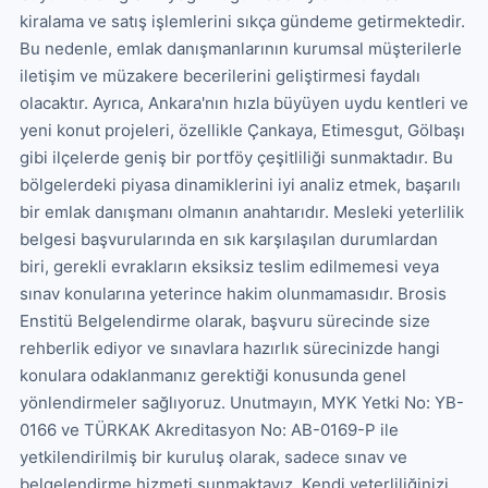
kiralama ve satış işlemlerini sıkça gündeme getirmektedir. 
Bu nedenle, emlak danışmanlarının kurumsal müşterilerle 
iletişim ve müzakere becerilerini geliştirmesi faydalı 
olacaktır. Ayrıca, Ankara'nın hızla büyüyen uydu kentleri ve 
yeni konut projeleri, özellikle Çankaya, Etimesgut, Gölbaşı 
gibi ilçelerde geniş bir portföy çeşitliliği sunmaktadır. Bu 
bölgelerdeki piyasa dinamiklerini iyi analiz etmek, başarılı 
bir emlak danışmanı olmanın anahtarıdır. Mesleki yeterlilik 
belgesi başvurularında en sık karşılaşılan durumlardan 
biri, gerekli evrakların eksiksiz teslim edilmemesi veya 
sınav konularına yeterince hakim olunmamasıdır. Brosis 
Enstitü Belgelendirme olarak, başvuru sürecinde size 
rehberlik ediyor ve sınavlara hazırlık sürecinizde hangi 
konulara odaklanmanız gerektiği konusunda genel 
yönlendirmeler sağlıyoruz. Unutmayın, MYK Yetki No: YB-
0166 ve TÜRKAK Akreditasyon No: AB-0169-P ile 
yetkilendirilmiş bir kuruluş olarak, sadece sınav ve 
belgelendirme hizmeti sunmaktayız. Kendi yeterliliğinizi 