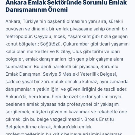
Ankara Emlak Sektöründe Sorumlu Emlak
Danışmanının Önemi
Ankara, Türkiye'nin başkenti olmasının yanı sıra, sürekli 
büyüyen ve dinamik bir emlak piyasasına sahip önemli bir 
metropoldür. Çayyolu, İncek, Yaşamkent gibi hızla gelişen 
konut bölgeleri; Söğütözü, Çukurambar gibi ticari yaşamın 
kalbi olan merkezler ve Kızılay, Ulus gibi tarihi ve idari 
bölgeler, emlak danışmanları için geniş bir çalışma alanı 
sunmaktadır. Bu denli hareketli bir piyasada, Sorumlu 
Emlak Danışmanı Seviye 5 Mesleki Yeterlilik Belgesi, 
sadece yasal bir zorunluluk olmakla kalmaz, aynı zamanda 
danışmanların yetkinliğini ve güvenilirliğini de tescil eder. 
Ankara'da, hem kamu hem de özel sektör yatırımlarıyla 
beslenen emlak piyasasında profesyonel bir yaklaşım 
sergilemek, müşteri güvenini kazanmak ve rekabette öne 
çıkmak için bu belge vazgeçilmezdir. Brosis Enstitü 
Belgelendirme olarak, Ankara'daki emlak 
profesyonellerinin bu kritik belgeye erişimini sağlamak 