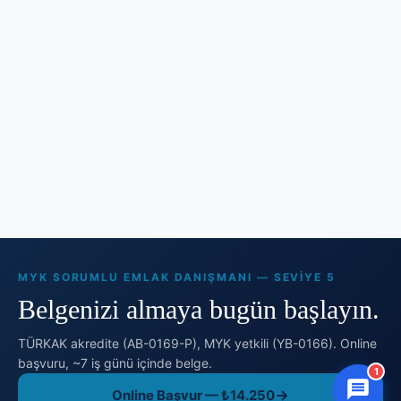
MYK SORUMLU EMLAK DANIŞMANI — SEVIYE 5
Belgenizi almaya bugün başlayın.
TÜRKAK akredite (AB-0169-P), MYK yetkili (YB-0166). Online
başvuru, ~7 iş günü içinde belge.
1
Online Başvur — ₺14.250