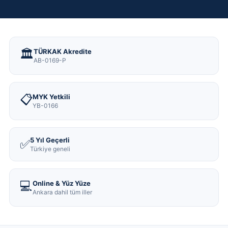
🏛️
TÜRKAK Akredite
AB-0169-P
📋
MYK Yetkili
YB-0166
5 Yıl Geçerli
✅
Türkiye geneli
💻
Online & Yüz Yüze
Ankara dahil tüm iller