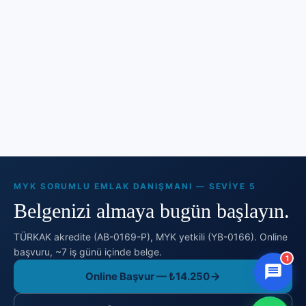
MYK SORUMLU EMLAK DANIŞMANI — SEVIYE 5
Belgenizi almaya bugün başlayın.
TÜRKAK akredite (AB-0169-P), MYK yetkili (YB-0166). Online
başvuru, ~7 iş günü içinde belge.
1
Online Başvur — ₺14.250