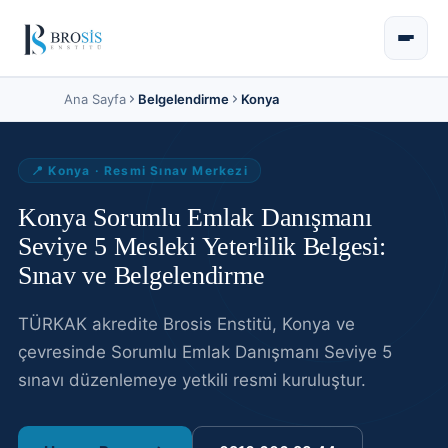
Ana Sayfa
Belgelendirme
Konya
📍
Konya
· Resmi Sınav Merkezi
Konya Sorumlu Emlak Danışmanı
Seviye 5 Mesleki Yeterlilik Belgesi:
Sınav ve Belgelendirme
TÜRKAK akredite Brosis Enstitü,
Konya
ve
çevresinde
Sorumlu Emlak Danışmanı Seviye 5
sınavı
düzenlemeye yetkili resmi kuruluştur
.