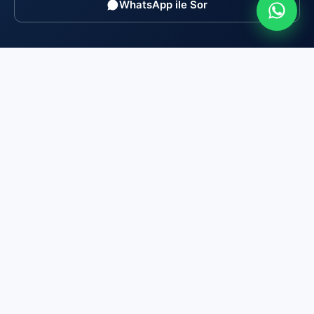
WhatsApp ile Sor
Brosis Enstitü Belgelendirme
TÜRKAK akredite (AB-0169-P), MYK yetkili (YB-0166)
belgelendirme kuruluşu. ISO/IEC 17024 gereği bağımsız ve
tarafsızdır: eğitim/kurs satmaz, yalnızca sınav yapar ve
belge düzenler.
0216 606 23 44
info@brosisenstitu.com
İçerenköy Mah. Huzur Hoca Cad. No:53/4 Ataşehir/İstanbul
Belgelendirme