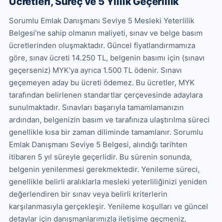
Ücretleri, Süreç ve 5 Yıllık Geçerlilik
Sorumlu Emlak Danışmanı Seviye 5 Mesleki Yeterlilik 
Belgesi'ne sahip olmanın maliyeti, sınav ve belge basım 
ücretlerinden oluşmaktadır. Güncel fiyatlandırmamıza 
göre, sınav ücreti 14.250 TL, belgenin basımı için (sınavı 
geçerseniz) MYK'ya ayrıca 1.500 TL ödenir. Sınavı 
geçemeyen aday bu ücreti ödemez. Bu ücretler, MYK 
tarafından belirlenen standartlar çerçevesinde adaylara 
sunulmaktadır. Sınavları başarıyla tamamlamanızın 
ardından, belgenizin basım ve tarafınıza ulaştırılma süreci 
genellikle kısa bir zaman diliminde tamamlanır. Sorumlu 
Emlak Danışmanı Seviye 5 Belgesi, alındığı tarihten 
itibaren 5 yıl süreyle geçerlidir. Bu sürenin sonunda, 
belgenin yenilenmesi gerekmektedir. Yenileme süreci, 
genellikle belirli aralıklarla mesleki yeterliliğinizi yeniden 
değerlendiren bir sınav veya belirli kriterlerin 
karşılanmasıyla gerçekleşir. Yenileme koşulları ve güncel 
detaylar için danışmanlarımızla iletişime geçmeniz, 