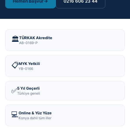
Hemen Başvur
0216 606 23 44
🏛️
TÜRKAK Akredite
AB-0169-P
📋
MYK Yetkili
YB-0166
5 Yıl Geçerli
✅
Türkiye geneli
💻
Online & Yüz Yüze
Konya dahil tüm iller