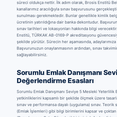
süreci oldukça nettir. İlk adım olarak, Brosis Enstitü 
kanallarımız aracılığıyla sınav başvurusunu gerçekleşti
sunulması gerekmektedir. Bunlar genellikle kimlik belg
ücretinin yatırıldığına dair banka dekontudur. Başvuru
sınav tarihleri ve lokasyonları hakkında bilgi verecekti
Enstitü, TÜRKAK AB-0169-P akreditasyonu güvencesiyle,
şekilde yürütür. Sürecin her aşamasında, adaylarımıza 
Başvurunuzun onaylanmasının ardından, sınav takvimine
sağlayabilirsiniz.
Sorumlu Emlak Danışmanı Seviy
Değerlendirme Esasları
Sorumlu Emlak Danışmanı Seviye 5 Mesleki Yeterlilik Bel
yetkinliklerini kapsamlı bir şekilde ölçmek üzere tasarl
sınav ve performansa dayalı (uygulama) sınav. Teorik sın
(Emlak İşlemleri) gibi bilgi birimlerini kapsar ve çoktan