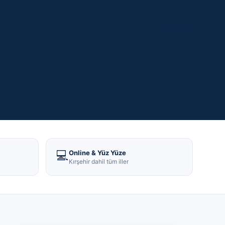
💻
Online & Yüz Yüze
Kırşehir dahil tüm iller