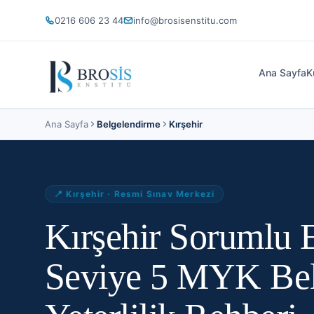
0216 606 23 44
info@brosisenstitu.com
Ana Sayfa
K
Ana Sayfa
Belgelendirme
Kırşehir
📍
Kırşehir
· Resmi Sınav Merkezi
Kırşehir Sorumlu
Seviye 5 MYK Bel