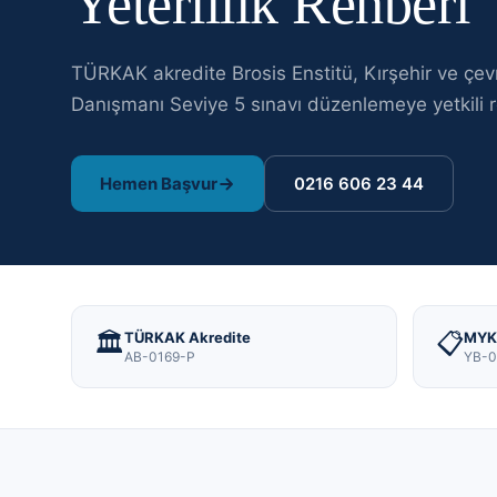
Yeterlilik Rehberi
TÜRKAK akredite Brosis Enstitü,
Kırşehir
ve çev
Danışmanı Seviye 5
sınavı
düzenlemeye yetkili r
Hemen Başvur
0216 606 23 44
🏛️
📋
TÜRKAK Akredite
MYK 
AB-0169-P
YB-0