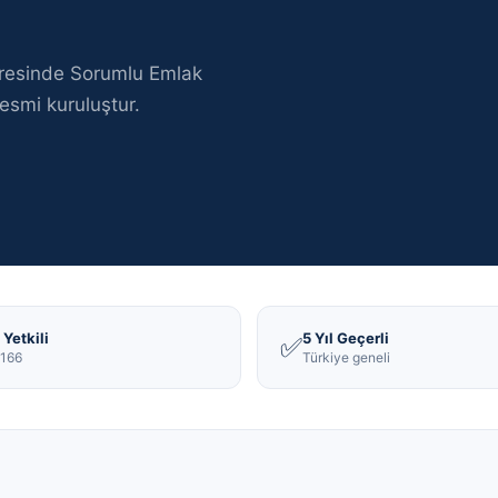
resinde
Sorumlu Emlak
esmi kuruluştur
.
Yetkili
5 Yıl Geçerli
✅
166
Türkiye geneli