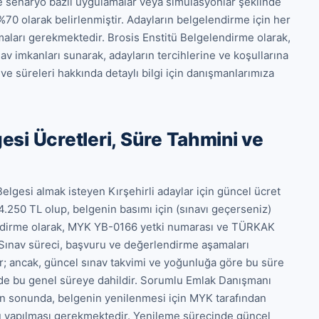
ve senaryo bazlı uygulamalar veya simülasyonlar şeklinde 
 %70 olarak belirlenmiştir. Adayların belgelendirme için her 
aları gerekmektedir. Brosis Enstitü Belgelendirme olarak, 
v imkanları sunarak, adayların tercihlerine ve koşullarına 
e süreleri hakkında detaylı bilgi için danışmanlarımıza 
si Ücretleri, Süre Tahmini ve
lgesi almak isteyen Kırşehirli adaylar için güncel ücret 
14.250 TL olup, belgenin basımı için (sınavı geçerseniz) 
endirme olarak, MYK YB-0166 yetki numarası ve TÜRKAK 
Sınav süreci, başvuru ve değerlendirme aşamaları 
r; ancak, güncel sınav takvimi ve yoğunluğa göre bu süre 
i de bu genel süreye dahildir. Sorumlu Emlak Danışmanı 
nin sonunda, belgenin yenilenmesi için MYK tarafından 
 yapılması gerekmektedir. Yenileme sürecinde güncel 