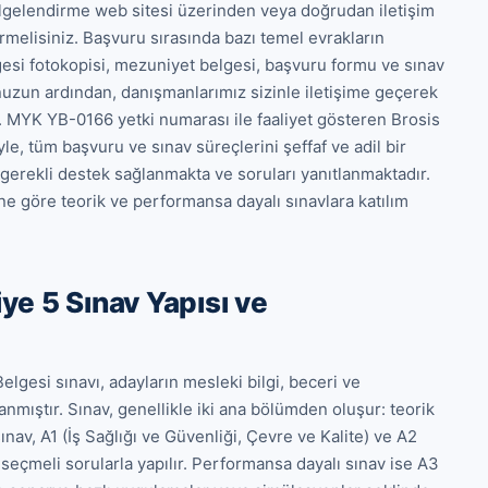
Belgelendirme web sitesi üzerinden veya doğrudan iletişim 
rmelisiniz. Başvuru sırasında bazı temel evrakların 
esi fotokopisi, mezuniyet belgesi, başvuru formu ve sınav 
nuzun ardından, danışmanlarımız sizinle iletişime geçerek 
r. MYK YB-0166 yetki numarası ile faaliyet gösteren Brosis 
 tüm başvuru ve sınav süreçlerini şeffaf ve adil bir 
gerekli destek sağlanmakta ve soruları yanıtlanmaktadır. 
 göre teorik ve performansa dayalı sınavlara katılım 
e 5 Sınav Yapısı ve
gesi sınavı, adayların mesleki bilgi, beceri ve 
anmıştır. Sınav, genellikle iki ana bölümden oluşur: teorik 
av, A1 (İş Sağlığı ve Güvenliği, Çevre ve Kalite) ve A2 
 seçmeli sorularla yapılır. Performansa dayalı sınav ise A3 