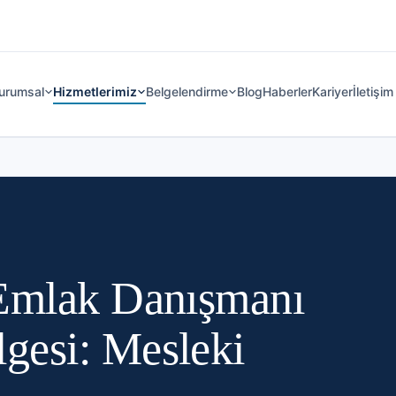
urumsal
Hizmetlerimiz
Belgelendirme
Blog
Haberler
Kariyer
İletişim
 Emlak Danışmanı
gesi: Mesleki