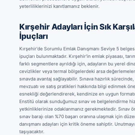
yeterliliklerinizi kanıtlamanız beklenir.
Kırşehir Adayları İçin Sık Karş
İpuçları
Kırşehir'de Sorumlu Emlak Danışmanı Seviye 5 belgesi a
ipuçları bulunmaktadır. Kırşehir'in emlak piyasası, tarım
farklı segmentlere ayrıldığı için, adayların bu yerel di
cevizlikler veya termal bölgelerdeki arsa değerlemeleri
sınavda avantaj sağlayabilir. Sınava hazırlık sürecinde, 
mevzuatı ve satış pratikleri hakkında bilgi edinmek ön
esnekliği değerlendirerek, kendinize en uygun formatı s
Enstitü olarak sunduğumuz sınav ve belgelendirme hizm
yetkinliklerinize odaklanmanız gerekmektedir. Sınav ö
sınav barajı olan %70 başarı oranına ulaşmak için düzenl
danışmanı adayları için kritik öneme sahiptir. Unutmayı
taşıyacaktır.