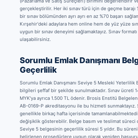
(Pazarlama ve Satış Süreçleri) birimini değerlendirir 
gerçekleştirilir. Her iki sınav türü için de geçme barajı
bir sınav bölümünden ayrı ayrı en az %70 başarı sağlam
Kırşehir'deki adaylara hem online hem de yüz yüze sına
uygun bir sınav deneyimi sağlamaktayız. Sınav formatı v
ulaşabilirsiniz.
Sorumlu Emlak Danışmanı Belge
Geçerlilik
Sorumlu Emlak Danışmanı Seviye 5 Mesleki Yeterlilik Be
bilgileri şeffaf bir şekilde sunulmaktadır. Sınav ücreti 
MYK'ya ayrıca 1.500 TL ödenir. Brosis Enstitü Belgel
AB-0169-P akreditasyonu ile bu hizmeti sunmaktayız. 
genellikle birkaç hafta içerisinde tamamlanabilmektedi
değişiklik gösterebilir. Belge basım ve teslimat sürec
Seviye 5 belgesinin geçerlilik süresi 5 yıldır. Bu süre
belirlenen prosedürlere uygun olarak yeniden başvuru