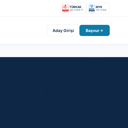
TÜRKAK
MYK
AB-0169-P
YB-0166
Aday Girişi
Başvur