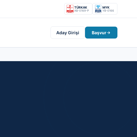
TÜRKAK
MYK
AB-0169-P
YB-0166
Aday Girişi
Başvur