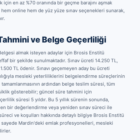
ak için en az %70 oranında bir geçme barajını aşmak 
a hem online hem de yüz yüze sınav seçenekleri sunarak, 
ır.
Tahmini ve Belge Geçerliliği
lgesi almak isteyen adaylar için Brosis Enstitü 
faf bir şekilde sunulmaktadır. Sınav ücreti 14.250 TL, 
 1.500 TL ödenir. Sınavı geçemeyen aday bu ücreti 
ığıyla mesleki yeterliliklerini belgelendirme süreçlerinin 
n tamamlanmasının ardından belge teslim süresi, tüm 
lik gösterebilir; güncel süre tahmini için 
lilik süresi 5 yıldır. Bu 5 yıllık sürenin sonunda, 
ren bir değerlendirme veya yeniden sınav süreci ile 
eci ve koşulları hakkında detaylı bilgiye Brosis Enstitü 
Bu sayede Mardin'deki emlak profesyonelleri, mesleki 
irler.