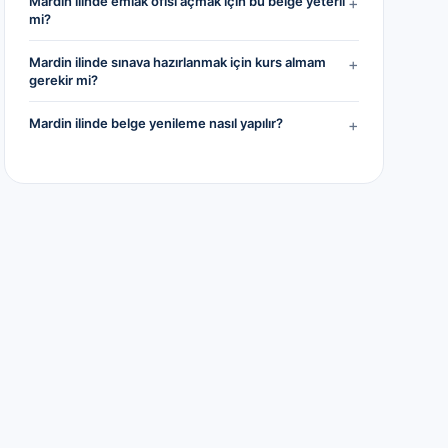
Mardin ilinde emlak ofisi açmak için bu belge yeterli
+
mi?
Mardin ilinde sınava hazırlanmak için kurs almam
+
gerekir mi?
Mardin ilinde belge yenileme nasıl yapılır?
+