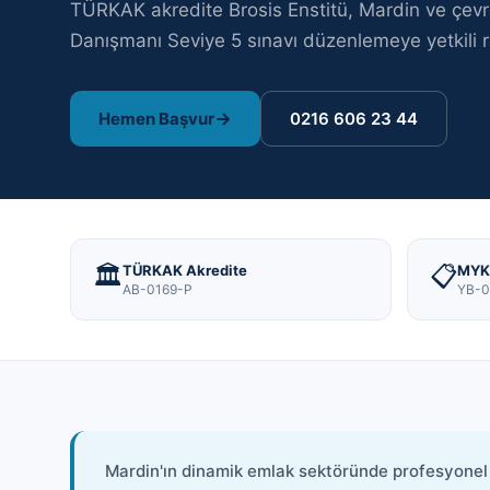
TÜRKAK akredite Brosis Enstitü,
Mardin
ve çev
Danışmanı Seviye 5
sınavı
düzenlemeye yetkili r
Hemen Başvur
0216 606 23 44
🏛️
📋
TÜRKAK Akredite
MYK 
AB-0169-P
YB-0
Mardin'ın dinamik emlak sektöründe profesyonel 