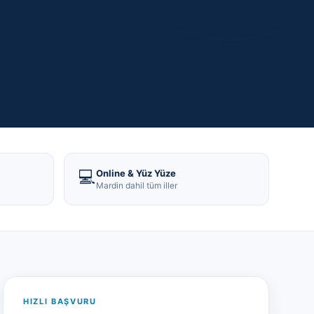
💻
Online & Yüz Yüze
Mardin dahil tüm iller
HIZLI BAŞVURU