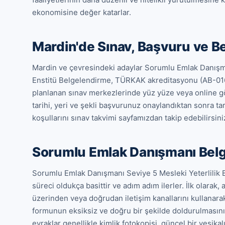
ekonomisine değer katarlar.
Mardin'de Sınav, Başvuru ve B
Mardin ve çevresindeki adaylar Sorumlu Emlak Danışman
Enstitü Belgelendirme, TÜRKAK akreditasyonu (AB-016
planlanan sınav merkezlerinde yüz yüze veya online göze
tarihi, yeri ve şekli başvurunuz onaylandıktan sonra tara
koşullarını sınav takvimi sayfamızdan takip edebilirsini
Sorumlu Emlak Danışmanı Bel
Sorumlu Emlak Danışmanı Seviye 5 Mesleki Yeterlilik B
süreci oldukça basittir ve adım adım ilerler. İlk olarak,
üzerinden veya doğrudan iletişim kanallarını kullanar
formunun eksiksiz ve doğru bir şekilde doldurulmasının a
evraklar genellikle kimlik fotokopisi, güncel bir vesika