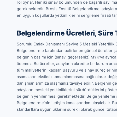
rol oynar. Her iki sınav bölümünden de başarılı sayılm
gerekmektedir. Brosis Enstitü Belgelendirme, adaylar
en uygun koşullarda yetkinliklerini sergileme fırsatı tan
Belgelendirme Ücretleri, Süre 
Sorumlu Emlak Danışmanı Seviye 5 Mesleki Yeterlilik Be
Belgelendirme tarafından belirlenen güncel ücretler şef
belgenin basımı için (sınavı geçerseniz) MYK'ya ayrıca
ödemez. Bu ücretler, adayların akredite bir kurum aracıl
tüm maliyetlerini kapsar. Başvuru ve sınav süreçlerini
aşamaların eksiksiz tamamlanmasına bağlı olarak değişik
danışmanlarımıza ulaşmanız tavsiye edilir. Belgenin geçer
adayların mesleki yetkinliklerini sürdürdüklerini göste
belgenin yenilenmesi gerekmektedir. Belge yenileme sür
Belgelendirme'nin iletişim kanallarından ulaşılabilir. 
standartlara uygunluklarını sürekli olarak güncel tutabil