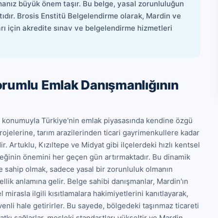
manız büyük önem taşır. Bu belge, yasal zorunluluğun
ıtıdır. Brosis Enstitü Belgelendirme olarak, Mardin ve
rı için akredite sınav ve belgelendirme hizmetleri
orumlu Emlak Danışmanlığının
jik konumuyla Türkiye'nin emlak piyasasında kendine özgü 
ojelerine, tarım arazilerinden ticari gayrimenkullere kadar 
 Artuklu, Kızıltepe ve Midyat gibi ilçelerdeki hızlı kentsel 
eğinin önemini her geçen gün artırmaktadır. Bu dinamik 
sahip olmak, sadece yasal bir zorunluluk olmanın 
llik anlamına gelir. Belge sahibi danışmanlar, Mardin'ın 
irasla ilgili kısıtlamalara hakimiyetlerini kanıtlayarak, 
venli hale getirirler. Bu sayede, bölgedeki taşınmaz ticareti 
atkı sağlarlar, mesleki standartları yükseltir ve Mardin 