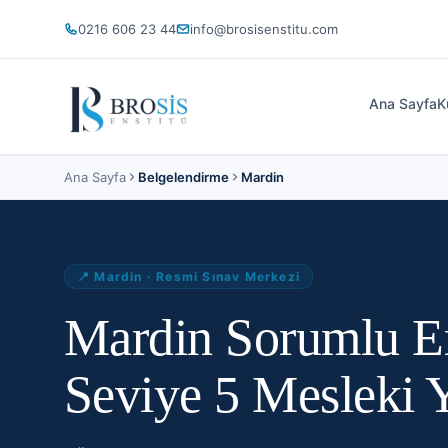
0216 606 23 44
info@brosisenstitu.com
Ana Sayfa
K
Ana Sayfa
Belgelendirme
Mardin
📍
Mardin
· Resmi Sınav Merkezi
Mardin Sorumlu E
Seviye 5 Mesleki Y