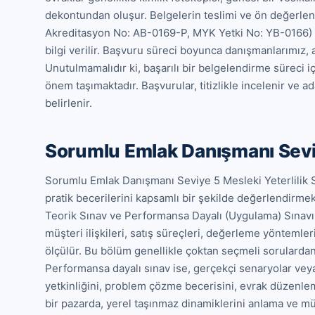
dekontundan oluşur. Belgelerin teslimi ve ön değerle
Akreditasyon No: AB-0169-P, MYK Yetki No: YB-0166) t
bilgi verilir. Başvuru süreci boyunca danışmanlarımız, 
Unutulmamalıdır ki, başarılı bir belgelendirme süreci i
önem taşımaktadır. Başvurular, titizlikle incelenir ve a
belirlenir.
Sorumlu Emlak Danışmanı Seviy
Sorumlu Emlak Danışmanı Seviye 5 Mesleki Yeterlilik Sın
pratik becerilerini kapsamlı bir şekilde değerlendirmek
Teorik Sınav ve Performansa Dayalı (Uygulama) Sınavı. 
müşteri ilişkileri, satış süreçleri, değerleme yöntemleri v
ölçülür. Bu bölüm genellikle çoktan seçmeli sorulardan 
Performansa dayalı sınav ise, gerçekçi senaryolar veya
yetkinliğini, problem çözme becerisini, evrak düzenlem
bir pazarda, yerel taşınmaz dinamiklerini anlama ve 