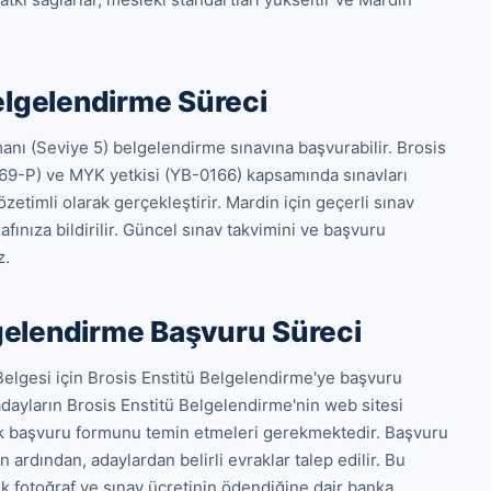
elgelendirme Süreci
ı (Seviye 5) belgelendirme sınavına başvurabilir. Brosis 
9-P) ve MYK yetkisi (YB-0166) kapsamında sınavları 
timli olarak gerçekleştirir. Mardin için geçerli sınav 
fınıza bildirilir. Güncel sınav takvimini ve başvuru 
z.
gelendirme Başvuru Süreci
elgesi için Brosis Enstitü Belgelendirme'ye başvuru 
 adayların Brosis Enstitü Belgelendirme'nin web sitesi 
ak başvuru formunu temin etmeleri gerekmektedir. Başvuru 
rdından, adaylardan belirli evraklar talep edilir. Bu 
lık fotoğraf ve sınav ücretinin ödendiğine dair banka 