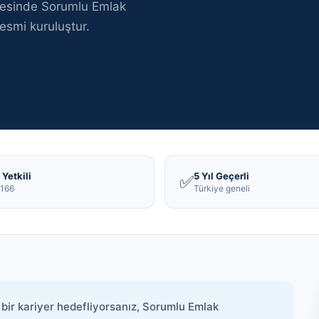
resinde
Sorumlu Emlak
esmi kuruluştur
.
Yetkili
5 Yıl Geçerli
✅
166
Türkiye geneli
bir kariyer hedefliyorsanız, Sorumlu Emlak