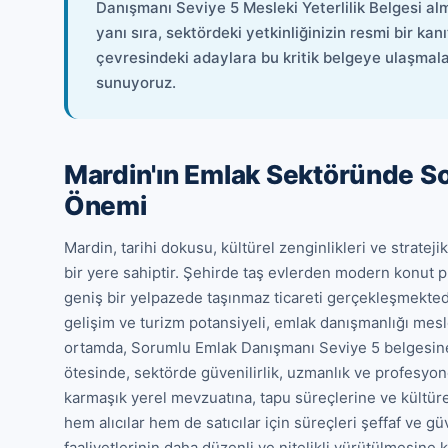
Danışmanı Seviye 5 Mesleki Yeterlilik Belgesi al
yanı sıra, sektördeki yetkinliğinizin resmi bir kan
çevresindeki adaylara bu kritik belgeye ulaşmala
sunuyoruz.
Mardin'ın Emlak Sektöründe S
Önemi
Mardin, tarihi dokusu, kültürel zenginlikleri ve strate
bir yere sahiptir. Şehirde taş evlerden modern konut pr
geniş bir yelpazede taşınmaz ticareti gerçekleşmektedir.
gelişim ve turizm potansiyeli, emlak danışmanlığı mesl
ortamda, Sorumlu Emlak Danışmanı Seviye 5 belgesine 
ötesinde, sektörde güvenilirlik, uzmanlık ve profesyone
karmaşık yerel mevzuatına, tapu süreçlerine ve kültürel m
hem alıcılar hem de satıcılar için süreçleri şeffaf ve gü
faaliyetlerinin daha düzenli ve nitelikli yürütülmesine k