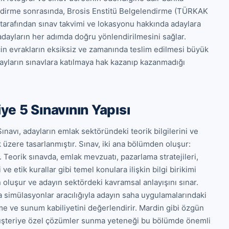
ndirme sonrasında, Brosis Enstitü Belgelendirme (TÜRKAK 
arafından sınav takvimi ve lokasyonu hakkında adaylara 
adayların her adımda doğru yönlendirilmesini sağlar. 
çin evrakların eksiksiz ve zamanında teslim edilmesi büyük 
dayların sınavlara katılmaya hak kazanıp kazanmadığı 
e 5 Sınavının Yapısı
avı, adayların emlak sektöründeki teorik bilgilerini ve 
 üzere tasarlanmıştır. Sınav, iki ana bölümden oluşur: 
Teorik sınavda, emlak mevzuatı, pazarlama stratejileri, 
e etik kurallar gibi temel konulara ilişkin bilgi birikimi 
oluşur ve adayın sektördeki kavramsal anlayışını sınar. 
 simülasyonlar aracılığıyla adayın saha uygulamalarındaki 
e ve sunum kabiliyetini değerlendirir. Mardin gibi özgün 
müşteriye özel çözümler sunma yeteneği bu bölümde önemli 