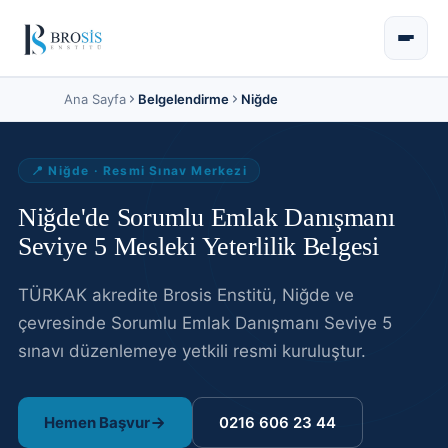
Ana Sayfa
Belgelendirme
Niğde
📍
Niğde
· Resmi Sınav Merkezi
Niğde'de Sorumlu Emlak Danışmanı
Seviye 5 Mesleki Yeterlilik Belgesi
TÜRKAK akredite Brosis Enstitü,
Niğde
ve
çevresinde
Sorumlu Emlak Danışmanı Seviye 5
sınavı
düzenlemeye yetkili resmi kuruluştur
.
Hemen Başvur
0216 606 23 44