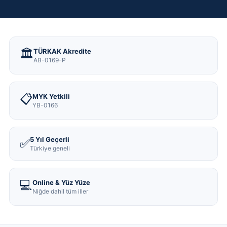
🏛️
TÜRKAK Akredite
AB-0169-P
📋
MYK Yetkili
YB-0166
5 Yıl Geçerli
✅
Türkiye geneli
💻
Online & Yüz Yüze
Niğde dahil tüm iller