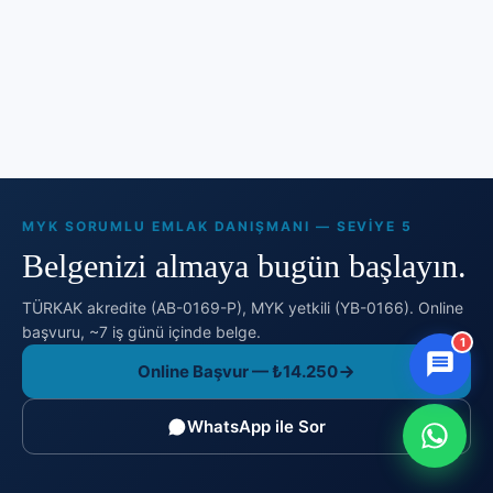
MYK SORUMLU EMLAK DANIŞMANI — SEVIYE 5
Belgenizi almaya bugün başlayın.
TÜRKAK akredite (AB-0169-P), MYK yetkili (YB-0166). Online
başvuru, ~7 iş günü içinde belge.
1
Online Başvur — ₺14.250
WhatsApp ile Sor