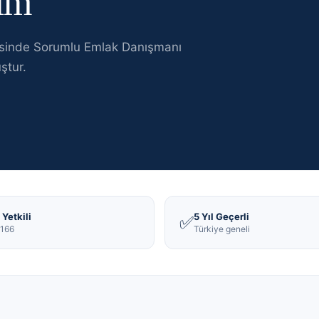
dım
esinde
Sorumlu Emlak Danışmanı
ştur
.
Yetkili
5 Yıl Geçerli
✅
166
Türkiye geneli