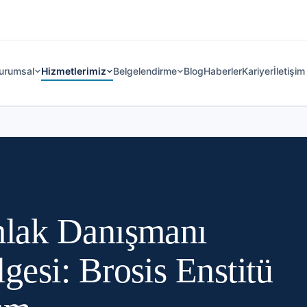
urumsal
Hizmetlerimiz
Belgelendirme
Blog
Haberler
Kariyer
İletişim
lak Danışmanı
esi: Brosis Enstitü