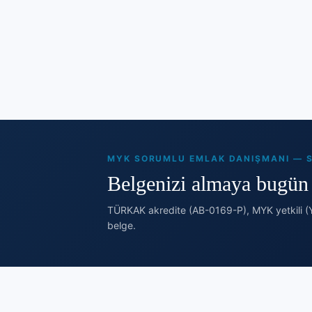
MYK SORUMLU EMLAK DANIŞMANI — S
Belgenizi almaya bugün 
TÜRKAK akredite (AB-0169-P), MYK yetkili (Y
belge.