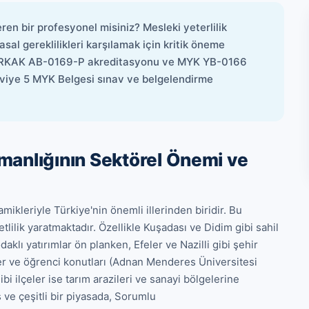
en bir profesyonel misiniz? Mesleki yeterlilik
sal gereklilikleri karşılamak için kritik öneme
, TÜRKAK AB-0169-P akreditasyonu ve MYK YB-0166
viye 5 MYK Belgesi sınav ve belgelendirme
manlığının Sektörel Önemi ve
mikleriyle Türkiye'nin önemli illerinden biridir. Bu 
lilik yaratmaktadır. Özellikle Kuşadası ve Didim gibi sahil 
aklı yatırımlar ön planken, Efeler ve Nazilli gibi şehir 
er ve öğrenci konutları (Adnan Menderes Üniversitesi 
i ilçeler ise tarım arazileri ve sanayi bölgelerine 
iş ve çeşitli bir piyasada, Sorumlu