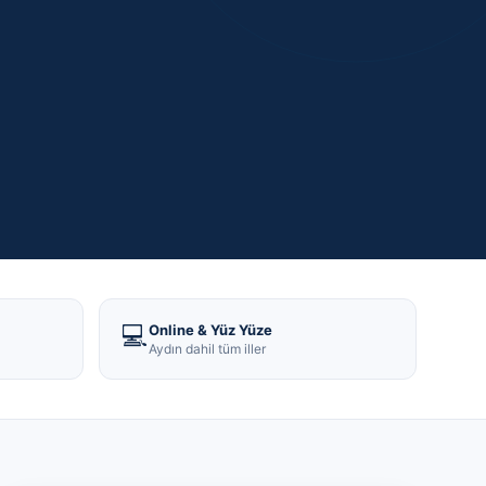
💻
Online & Yüz Yüze
Aydın dahil tüm iller