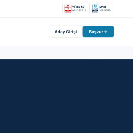
TÜRKAK
MYK
AB-0169-P
YB-0166
Aday Girişi
Başvur