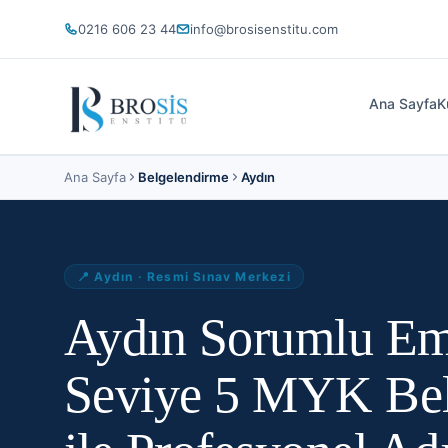
0216 606 23 44
info@brosisenstitu.com
Ana Sayfa
K
Ana Sayfa
Belgelendirme
Aydın
📍
Aydın
· Resmi Sınav Merkezi
Aydın Sorumlu Em
Seviye 5 MYK Belg