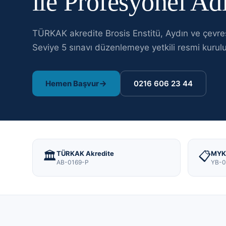
ile Profesyonel A
TÜRKAK akredite Brosis Enstitü,
Aydın
ve çevr
Seviye 5
sınavı
düzenlemeye yetkili resmi kurulu
Hemen Başvur
0216 606 23 44
🏛️
📋
TÜRKAK Akredite
MYK 
AB-0169-P
YB-0