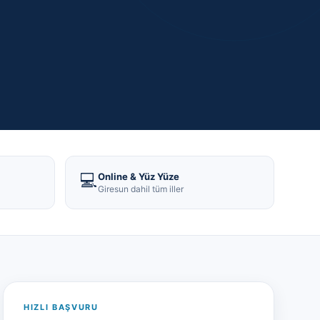
💻
Online & Yüz Yüze
Giresun dahil tüm iller
HIZLI BAŞVURU