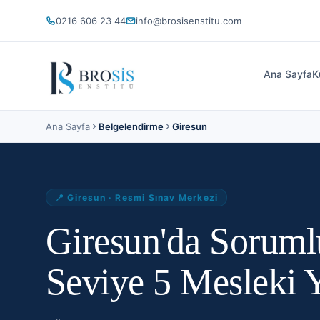
0216 606 23 44
info@brosisenstitu.com
Ana Sayfa
K
Ana Sayfa
Belgelendirme
Giresun
📍
Giresun
· Resmi Sınav Merkezi
Giresun'da Sorum
Seviye 5 Mesleki Y