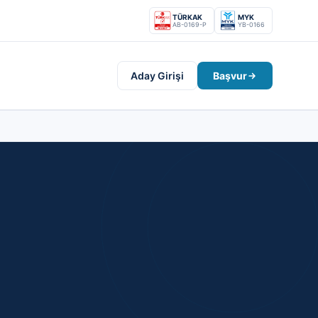
TÜRKAK
MYK
AB-0169-P
YB-0166
Aday Girişi
Başvur