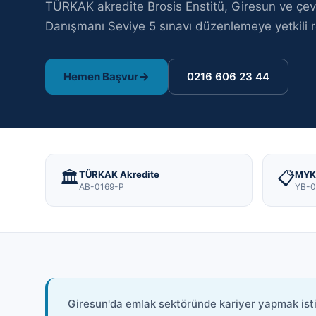
TÜRKAK akredite Brosis Enstitü,
Giresun
ve çev
Danışmanı Seviye 5
sınavı
düzenlemeye yetkili r
Hemen Başvur
0216 606 23 44
🏛️
📋
TÜRKAK Akredite
MYK 
AB-0169-P
YB-0
Giresun'da emlak sektöründe kariyer yapmak ist