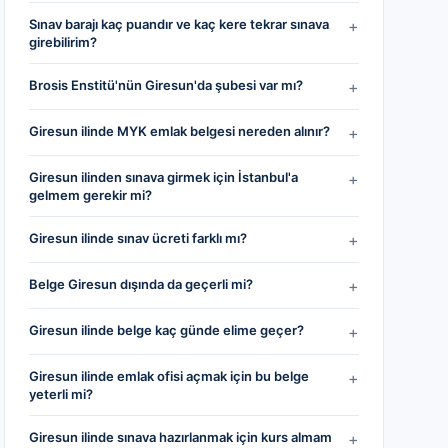
Sınav barajı kaç puandır ve kaç kere tekrar sınava
+
girebilirim?
Brosis Enstitü'nün Giresun'da şubesi var mı?
+
Giresun ilinde MYK emlak belgesi nereden alınır?
+
Giresun ilinden sınava girmek için İstanbul'a
+
gelmem gerekir mi?
Giresun ilinde sınav ücreti farklı mı?
+
Belge Giresun dışında da geçerli mi?
+
Giresun ilinde belge kaç günde elime geçer?
+
Giresun ilinde emlak ofisi açmak için bu belge
+
yeterli mi?
Giresun ilinde sınava hazırlanmak için kurs almam
+