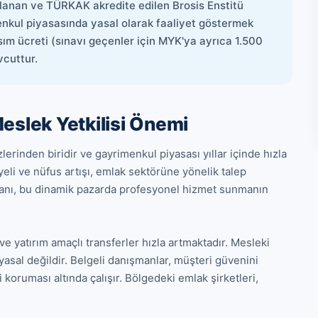
ylanan ve TÜRKAK akredite edilen Brosis Enstitü
imenkul piyasasında yasal olarak faaliyet göstermek
sım ücreti (sınavı geçenler için MYK'ya ayrıca 1.500
vcuttur.
eslek Yetkilisi Önemi
erinden biridir ve gayrimenkul piyasası yıllar içinde hızla 
eli ve nüfus artışı, emlak sektörüne yönelik talep 
anı, bu dinamik pazarda profesyonel hizmet sunmanın 
ve yatırım amaçlı transferler hızla artmaktadır. Mesleki 
asal değildir. Belgeli danışmanlar, müşteri güvenini 
koruması altında çalışır. Bölgedeki emlak şirketleri, 