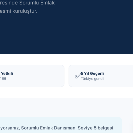
resinde
Sorumlu Emlak
esmi kuruluştur
.
Yetkili
5 Yıl Geçerli
✅
166
Türkiye geneli
iyorsanız, Sorumlu Emlak Danışmanı Seviye 5 belgesi