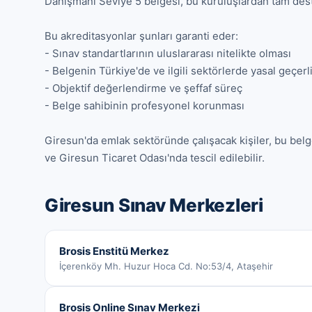
Danışmanı Seviye 5 belgesi, bu kuruluşlardan tam dest
Bu akreditasyonlar şunları garanti eder:

- Sınav standartlarının uluslararası nitelikte olması

- Belgenin Türkiye'de ve ilgili sektörlerde yasal geçerlil
- Objektif değerlendirme ve şeffaf süreç

- Belge sahibinin profesyonel korunması

Giresun'da emlak sektöründe çalışacak kişiler, bu belge
ve Giresun Ticaret Odası'nda tescil edilebilir.
Giresun
Sınav Merkezleri
Brosis Enstitü Merkez
İçerenköy Mh. Huzur Hoca Cd. No:53/4, Ataşehir
Brosis Online Sınav Merkezi