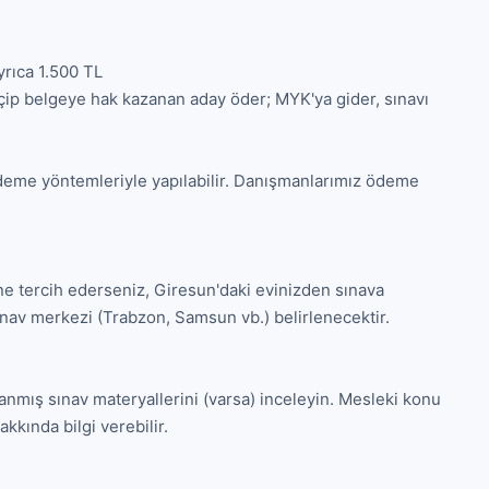
rıca 1.500 TL

çip belgeye hak kazanan aday öder; MYK'ya gider, sınavı 
deme yöntemleriyle yapılabilir. Danışmanlarımız ödeme 
e tercih ederseniz, Giresun'daki evinizden sınava 
sınav merkezi (Trabzon, Samsun vb.) belirlenecektir.

nmış sınav materyallerini (varsa) inceleyin. Mesleki konu 
kkında bilgi verebilir.
