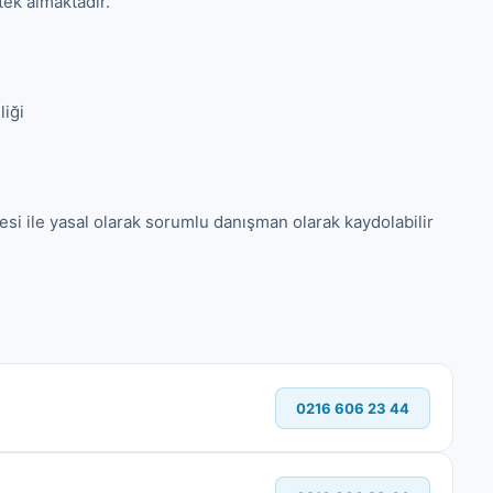
ek almaktadır.

iği

si ile yasal olarak sorumlu danışman olarak kaydolabilir 
0216 606 23 44