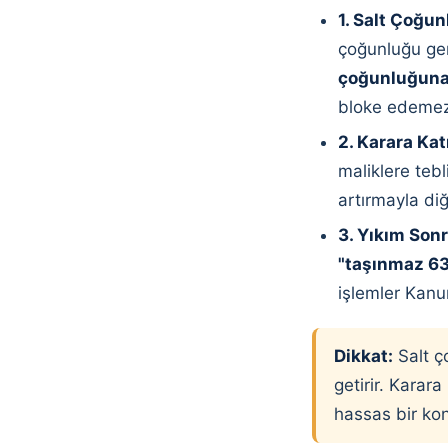
1. Salt Çoğun
çoğunluğu ger
çoğunluğuna 
bloke edemez
2. Karara Kat
maliklere tebl
artırmayla diğ
3. Yıkım Sonr
"taşınmaz 6
işlemler Kanu
Dikkat:
Salt ç
getirir. Karar
hassas bir kon