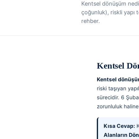
Kentsel dönüşüm nedir,
çoğunluk), riskli yapı
rehber.
Kentsel Dö
Kentsel dönüş
riski taşıyan yap
sürecidir. 6 Şub
zorunluluk haline
Kısa Cevap:
K
Alanların Dö