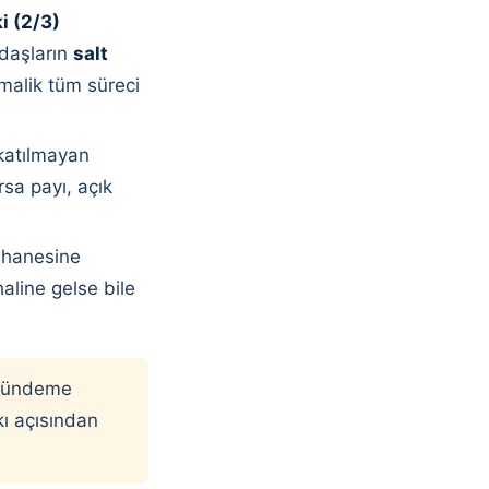
ki (2/3)
ydaşların
salt
k malik tüm süreci
 katılmayan
rsa payı, açık
r hanesine
haline gelse bile
.
a gündeme
kı açısından