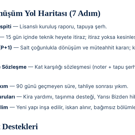
nüşüm Yol Haritası (7 Adım)
spiti
— Lisanslı kuruluş raporu, tapuya şerh.
 15 gün içinde teknik heyete itiraz; itiraz yoksa kesinleş
(P+1)
— Salt çoğunlukla dönüşüm ve müteahhit kararı; 
e Sözleşme
— Kat karşılığı sözleşmesi (noter + tapu şerhi
ıkım
— 90 günü geçmeyen süre, tahliye sonrası yıkım.
ruları
— Kira yardımı, taşınma desteği, Yarısı Bizden hi
slim
— Yeni yapı inşa edilir, iskan alınır, bağımsız bölümler
 Destekleri