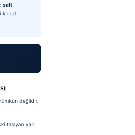
ık
salt
li konut
sı
ümkün değildir.
i taşıyan yapı.