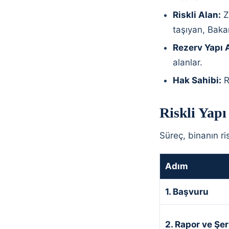
Riskli Alan:
Z
taşıyan, Bakan
Rezerv Yapı A
alanlar.
Hak Sahibi:
Ri
Riskli Yapı
Süreç, binanın ris
Adım
1. Başvuru
2. Rapor ve Şe