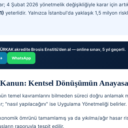
lar; 4 Şubat 2026 yönetmelik değişikliğiyle karar için art
1)
yeterlidir. Yalnızca İstanbul'da yaklaşık 1,5 milyon risk
RKAK akredite Brosis Enstitü’den al — online sınav, 5 yıl geçerli.
 →
WhatsApp
ı Kanun: Kentsel Dönüşümün Anayasa
ün temel kavramlarını bilmeden süreci doğru anlamak m
r; "nasıl yapılacağını" ise Uygulama Yönetmeliği belirler.
onomik ömrünü tamamlamış ya da yıkılma/ağır hasar risk
şların raporuyla tespit edilir.