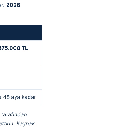
er.
2026
875.000 TL
da 48 aya kadar
k tarafından
ttirin. Kaynak: