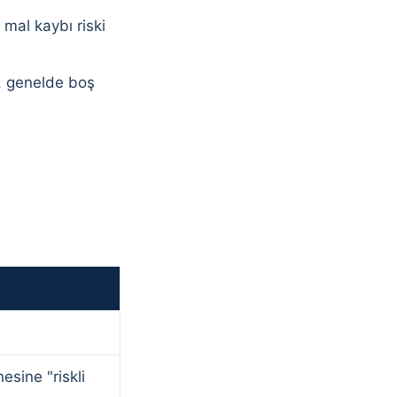
mal kaybı riski
n, genelde boş
esine "riskli