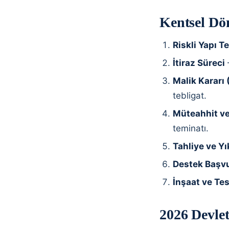
Kentsel Dö
Riskli Yapı Te
İtiraz Süreci
—
Malik Kararı 
tebligat.
Müteahhit v
teminatı.
Tahliye ve Y
Destek Başvu
İnşaat ve Te
2026 Devlet