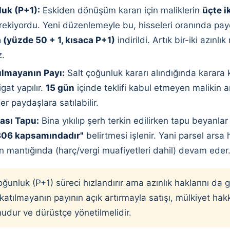
luk (P+1):
Eskiden dönüşüm kararı için maliklerin
üçte i
ekiyordu. Yeni düzenlemeyle bu, hisseleri oranında pa
(yüzde 50 + 1, kısaca P+1)
indirildi. Artık bir-iki azınlı
.
ılmayanın Payı:
Salt çoğunluk kararı alındığında karara
igat yapılır.
15 gün
içinde teklifi kabul etmeyen malikin a
er paydaşlara satılabilir.
ası Tapu:
Bina yıkılıp şerh terkin edilirken tapu beyanla
306 kapsamındadır"
belirtmesi işlenir. Yani parsel arsa 
n mantığında (harç/vergi muafiyetleri dahil) devam eder
oğunluk (P+1) süreci hızlandırır ama azınlık haklarını d
a katılmayanın payının açık artırmayla satışı, mülkiyet hak
udur ve dürüstçe yönetilmelidir.