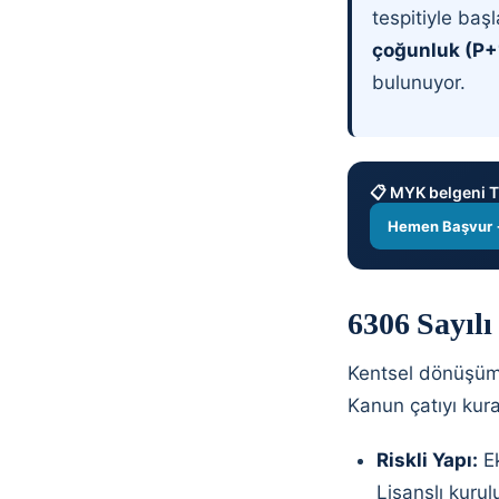
tespitiyle baş
çoğunluk (P+
bulunuyor.
📋 MYK belgeni TÜ
Hemen Başvur
6306 Sayıl
Kentsel dönüşüm
Kanun çatıyı kura
Riskli Yapı:
Ek
Lisanslı kurulu