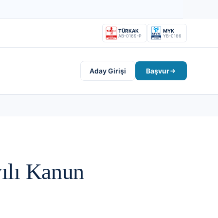
TÜRKAK
MYK
AB-0169-P
YB-0166
Aday Girişi
Başvur
ılı Kanun