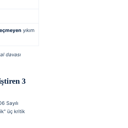
geçmeyen
yıkım
tal davası
ştiren 3
6 Sayılı
" üç kritik