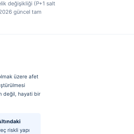
k değişikliği (P+1 salt
— 2026 güncel tam
lmak üzere afet
üştürülmesi
değil, hayati bir
Altındaki
ç riskli yapı