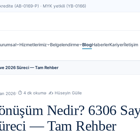
edite (AB-0169-P) · MYK yetkili (YB-0166)
urumsal
Hizmetlerimiz
Belgelendirme
Blog
Haberler
Kariyer
İletişim
 ve 2026 Süreci — Tam Rehber
· ⏱
4
dk okuma
· ✍
Hüseyin Gülle
ran 2026
önüşüm Nedir? 6306 Say
üreci — Tam Rehber