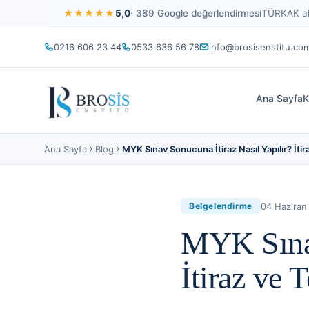
★★★★★
5,0
· 389 Google değerlendirmesi
TÜRKAK akr
0216 606 23 44
0533 636 56 78
info@brosisenstitu.co
Ana Sayfa
K
Ana Sayfa
Blog
MYK Sınav Sonucuna İtiraz Nasıl Yapılır? İtir
04 Haziran
Belgelendirme
MYK Sınav
İtiraz ve 