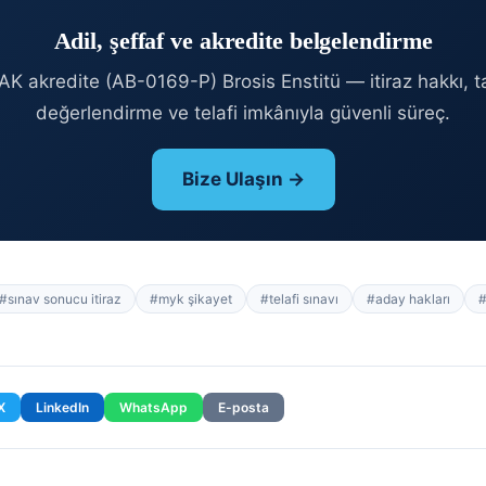
Adil, şeffaf ve akredite belgelendirme
K akredite (AB-0169-P) Brosis Enstitü — itiraz hakkı, ta
değerlendirme ve telafi imkânıyla güvenli süreç.
Bize Ulaşın →
#
sınav sonucu itiraz
#
myk şikayet
#
telafi sınavı
#
aday hakları
X
LinkedIn
WhatsApp
E-posta