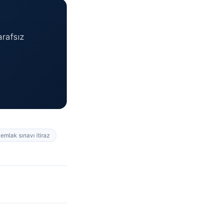
rafsız
#
emlak sınavı itiraz