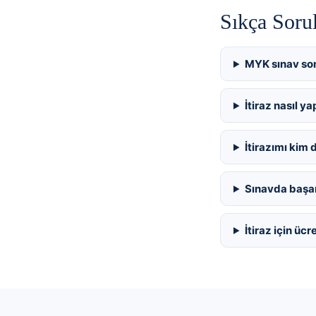
Sıkça Soru
MYK sınav son
İtiraz nasıl yap
İtirazımı kim 
Sınavda başar
İtiraz için ücr