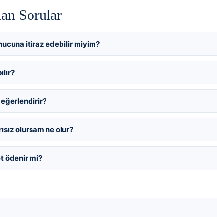
lan Sorular
ucuna itiraz edebilir miyim?
ılır?
değerlendirir?
ısız olursam ne olur?
et ödenir mi?