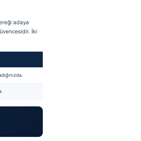
ereği adaya
üvencesidir. İki
adığınızda.
a.