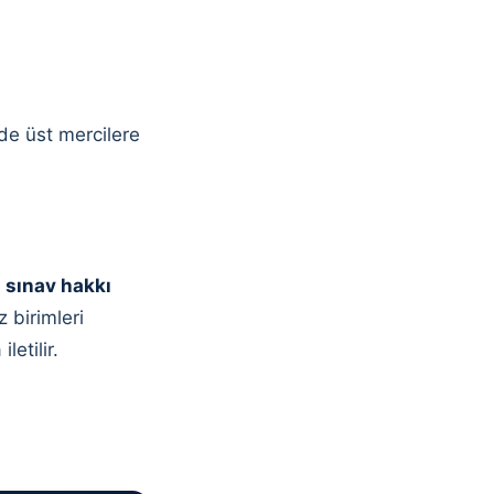
nde üst mercilere
i) sınav hakkı
z birimleri
etilir.