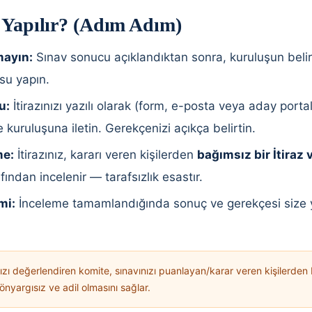
l Yapılır? (Adım Adım)
mayın:
Sınav sonucu açıklandıktan sonra, kuruluşun belirl
usu yapın.
u:
İtirazınızı yazılı olarak (form, e-posta veya aday porta
kuruluşuna iletin. Gerekçenizi açıkça belirtin.
me:
İtirazınız, kararı veren kişilerden
bağımsız bir İtiraz 
fından incelenir — tarafsızlık esastır.
mi:
İnceleme tamamlandığında sonuç ve gerekçesi size ya
nızı değerlendiren komite, sınavınızı puanlayan/karar veren kişilerden
nyargısız ve adil olmasını sağlar.