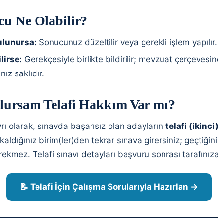
cu Ne Olabilir?
bulunursa:
Sonucunuz düzeltilir veya gerekli işlem yapılır.
lirse:
Gerekçesiyle birlikte bildirilir; mevzuat çerçevesi
ız saklıdır.
Olursam Telafi Hakkım Var mı?
yrı olarak, sınavda başarısız olan adayların
telafi (ikinc
aldığınız birim(ler)den tekrar sınava girersiniz; geçtiğini
ekmez. Telafi sınavı detayları başvuru sonrası tarafınıza il
📝 Telafi İçin Çalışma Sorularıyla Hazırlan →