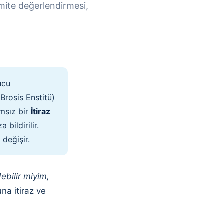
omite değerlendirmesi,
.
ucu
Brosis Enstitü)
ımsız bir
İtiraz
 bildirilir.
 değişir.
debilir miyim,
a itiraz ve