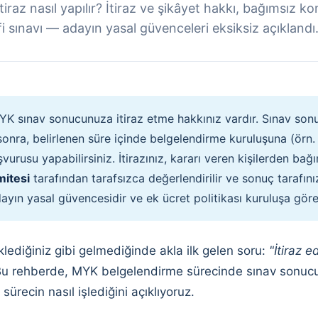
raz nasıl yapılır? İtiraz ve şikâyet hakkı, bağımsız k
fi sınavı — adayın yasal güvenceleri eksiksiz açıklandı
K sınav sonucunuza itiraz etme hakkınız vardır. Sınav son
sonra, belirlenen süre içinde belgelendirme kuruluşuna (örn. 
aşvurusu yapabilirsiniz. İtirazınız, kararı veren kişilerden bağ
mitesi
tarafından tarafsızca değerlendirilir ve sonuç tarafınıza
dayın yasal güvencesidir ve ek ücret politikası kuruluşa göre
lediğiniz gibi gelmediğinde akla ilk gelen soru:
"İtiraz e
u rehberde, MYK belgelendirme sürecinde sınav sonucun
 sürecin nasıl işlediğini açıklıyoruz.