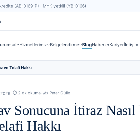
edite (AB-0169-P) · MYK yetkili (YB-0166)
m
urumsal
Hizmetlerimiz
Belgelendirme
Blog
Haberler
Kariyer
İletişim
az ve Telafi Hakkı
· ⏱
2
dk okuma
· ✍
Pınar Gülle
 2026
 Sonucuna İtiraz Nasıl 
Telafi Hakkı