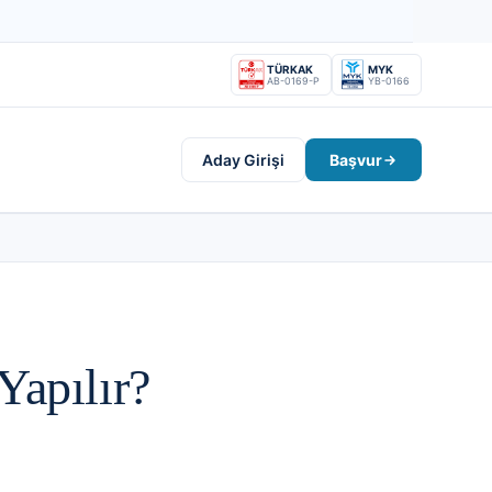
TÜRKAK
MYK
AB-0169-P
YB-0166
Aday Girişi
Başvur
Yapılır?