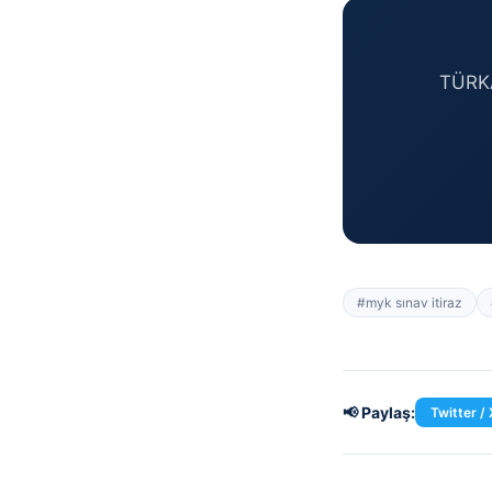
TÜRKA
#
myk sınav itiraz
📢 Paylaş:
Twitter / 