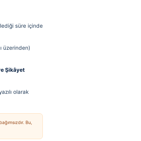
ediği süre içinde
lı üzerinden)
ve Şikâyet
zılı olarak
 bağımsızdır. Bu,