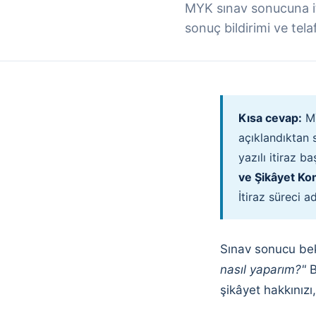
MYK sınav sonucuna iti
sonuç bildirimi ve tela
Kısa cevap:
MY
açıklandıktan 
yazılı itiraz b
ve Şikâyet Ko
İtiraz süreci a
Sınav sonucu bek
nasıl yaparım?"
B
şikâyet hakkınızı,