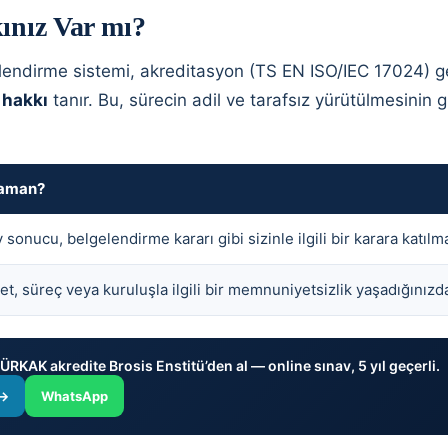
ınız Var mı?
endirme sistemi, akreditasyon (TS EN ISO/IEC 17024) g
 hakkı
tanır. Bu, sürecin adil ve tarafsız yürütülmesinin g
aman?
 sonucu, belgelendirme kararı gibi sizinle ilgili bir karara katılm
t, süreç veya kuruluşla ilgili bir memnuniyetsizlik yaşadığınızd
RKAK akredite Brosis Enstitü’den al — online sınav, 5 yıl geçerli.
 →
WhatsApp