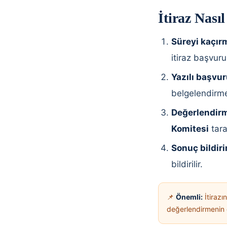
İtiraz Nası
Süreyi kaçır
itiraz başvur
Yazılı başvur
belgelendirme 
Değerlendir
Komitesi
tara
Sonuç bildiri
bildirilir.
📌
Önemli:
İtirazı
değerlendirmenin ö