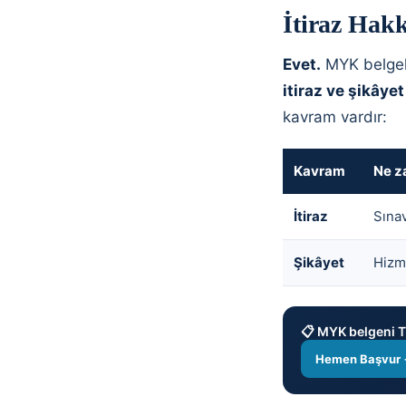
İtiraz Hakk
Evet.
MYK belgel
itiraz ve şikâyet
kavram vardır:
Kavram
Ne z
İtiraz
Sınav
Şikâyet
Hizme
📋 MYK belgeni TÜ
Hemen Başvur