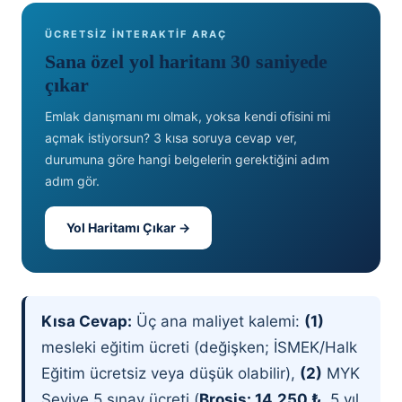
ÜCRETSİZ İNTERAKTİF ARAÇ
Sana özel yol haritanı 30 saniyede
çıkar
Emlak danışmanı mı olmak, yoksa kendi ofisini mi
açmak istiyorsun? 3 kısa soruya cevap ver,
durumuna göre hangi belgelerin gerektiğini adım
adım gör.
Yol Haritamı Çıkar →
Kısa Cevap:
Üç ana maliyet kalemi:
(1)
mesleki eğitim ücreti (değişken; İSMEK/Halk
Eğitim ücretsiz veya düşük olabilir),
(2)
MYK
Seviye 5 sınav ücreti (
Brosis: 14.250 ₺
, 5 yıl