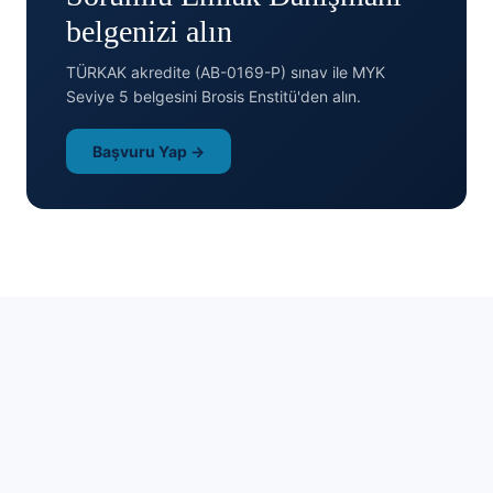
belgenizi alın
TÜRKAK akredite (AB-0169-P) sınav ile MYK
Seviye 5 belgesini Brosis Enstitü'den alın.
Başvuru Yap →