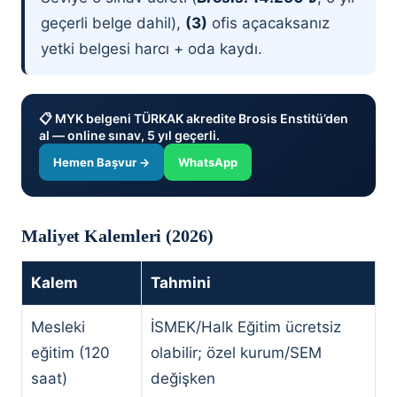
geçerli belge dahil),
(3)
ofis açacaksanız
yetki belgesi harcı + oda kaydı.
📋 MYK belgeni TÜRKAK akredite Brosis Enstitü’den
al — online sınav, 5 yıl geçerli.
Hemen Başvur →
WhatsApp
Maliyet Kalemleri (2026)
Kalem
Tahmini
Mesleki
İSMEK/Halk Eğitim ücretsiz
eğitim (120
olabilir; özel kurum/SEM
saat)
değişken