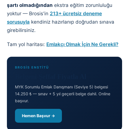
şartı olmadığından
ekstra eğitim zorunluluğu
yoktur — Brosis'in
213+ ücretsiz deneme
sorusuyla
kendiniz hazırlanıp doğrudan sınava
girebilirsiniz.
Tam yol haritası:
Emlakçı Olmak İçin Ne Gerekli?
BROSİS ENSTİTÜ
Belgeni Şeffaf Fiyatla Al
MYK Sorumlu Emlak Danışmanı (Seviye 5) belgesi
14.250 ₺ — sınav + 5 yıl geçerli belge dahil. Online
başvur.
Hemen Başvur →