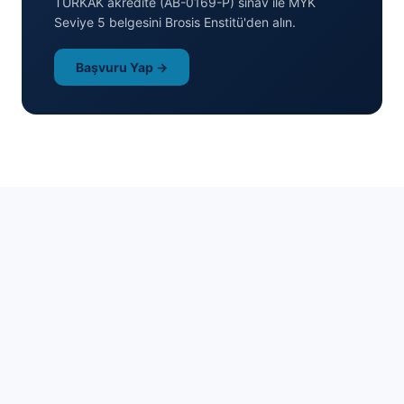
TÜRKAK akredite (AB-0169-P) sınav ile MYK
Seviye 5 belgesini Brosis Enstitü'den alın.
Başvuru Yap →