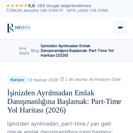
★★★★★
5,0
· 389 Google değerlendirmesi
TÜRKAK akredite (AB-0169-P) · MYK yetkili (YB-0166)
İşinizden Ayrılmadan Emlak
Ana
Blog
Danışmanlığına Başlamak: Part-Time Yol
Sayfa
Haritası (2026)
· ⏱
2
dk okuma
· ✍
Hüseyin Gülle
13 Haziran 2026
Kariyer
İşinizden Ayrılmadan Emlak
Danışmanlığına Başlamak: Part-Time
Yol Haritası (2026)
İşinizden ayrılmadan, part-time / yan gelir
olarak emlak danışmanlığına nasıl başlanır: