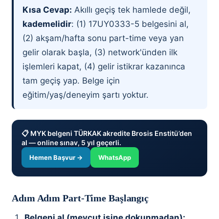
Kısa Cevap:
Akıllı geçiş tek hamlede değil,
kademelidir
: (1) 17UY0333-5 belgesini al,
(2) akşam/hafta sonu part-time veya yan
gelir olarak başla, (3) network'ünden ilk
işlemleri kapat, (4) gelir istikrar kazanınca
tam geçiş yap. Belge için
eğitim/yaş/deneyim şartı yoktur.
📋 MYK belgeni TÜRKAK akredite Brosis Enstitü’den
al — online sınav, 5 yıl geçerli.
Hemen Başvur →
WhatsApp
Adım Adım Part-Time Başlangıç
Belgeni al (mevcut işine dokunmadan):