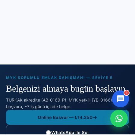
MYK SORUMLU EMLAK DANIŞMANI — SEVIYE 5
Belgenizi almaya bugün başlayın.
1
TÜRKAK akredite (AB-0169-P), MYK yetkili (YB-0166). Online
başvuru, ~7 iş günü içinde belge.
Online Başvur — ₺14.250
WhatsApp ile Sor