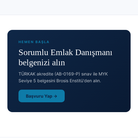
HEMEN BAŞLA
Sorumlu Emlak Danışmanı
belgenizi alın
TÜRKAK akredite (AB-0169-P) sınav ile MYK
Seviye 5 belgesini Brosis Enstitü'den alın.
Başvuru Yap →