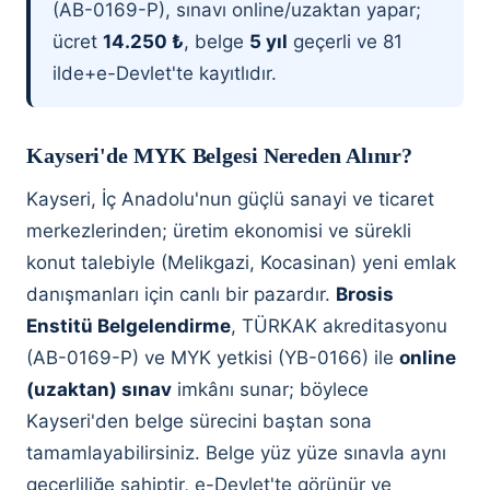
(AB-0169-P), sınavı online/uzaktan yapar;
ücret
14.250 ₺
, belge
5 yıl
geçerli ve 81
ilde+e-Devlet'te kayıtlıdır.
Kayseri'de MYK Belgesi Nereden Alınır?
Kayseri, İç Anadolu'nun güçlü sanayi ve ticaret
merkezlerinden; üretim ekonomisi ve sürekli
konut talebiyle (Melikgazi, Kocasinan) yeni emlak
danışmanları için canlı bir pazardır.
Brosis
Enstitü Belgelendirme
, TÜRKAK akreditasyonu
(AB-0169-P) ve MYK yetkisi (YB-0166) ile
online
(uzaktan) sınav
imkânı sunar; böylece
Kayseri'den belge sürecini baştan sona
tamamlayabilirsiniz. Belge yüz yüze sınavla aynı
geçerliliğe sahiptir, e-Devlet'te görünür ve