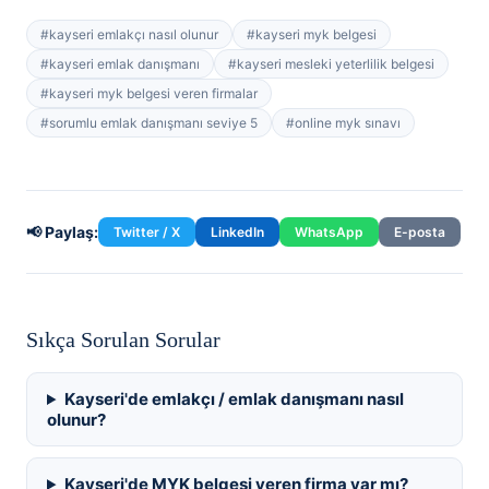
#
kayseri emlakçı nasıl olunur
#
kayseri myk belgesi
#
kayseri emlak danışmanı
#
kayseri mesleki yeterlilik belgesi
#
kayseri myk belgesi veren firmalar
#
sorumlu emlak danışmanı seviye 5
#
online myk sınavı
📢 Paylaş:
Twitter / X
LinkedIn
WhatsApp
E-posta
Sıkça Sorulan Sorular
Kayseri'de emlakçı / emlak danışmanı nasıl
olunur?
Kayseri'de MYK belgesi veren firma var mı?