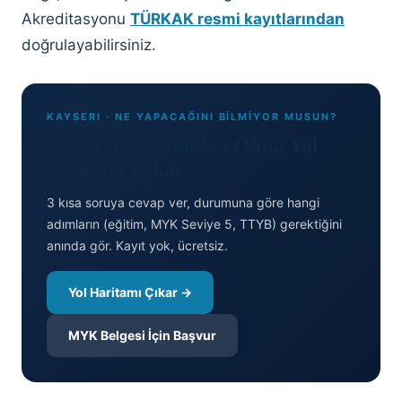
Akreditasyonu
TÜRKAK resmi kayıtlarından
doğrulayabilirsiniz.
KAYSERI · NE YAPACAĞINI BİLMİYOR MUSUN?
Kayseri'de Emlakçı Olma Yol
Haritanı Çıkar
3 kısa soruya cevap ver, durumuna göre hangi
adımların (eğitim, MYK Seviye 5, TTYB) gerektiğini
anında gör. Kayıt yok, ücretsiz.
Yol Haritamı Çıkar →
MYK Belgesi İçin Başvur