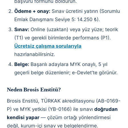
başvuru formunu doldurun.
Ödeme + onay:
Sınav ücretini yatırın (Sorumlu
Emlak Danışmanı Seviye 5: 14.250 ₺).
Sınav:
Online (uzaktan) veya yüz yüze; teorik
(T1) ve gerekli birimlerde performans (P1).
Ücretsiz çalışma sorularıyla
hazırlanabilirsiniz.
Belge:
Başarılı adaylara MYK onaylı, 5 yıl
geçerli belge düzenlenir; e-Devlet'te görünür.
Neden Brosis Enstitü?
Brosis Enstitü, TÜRKAK akreditasyonu (AB-0169-
P) ve MYK yetkisi (YB-0166) ile sınavı
doğrudan
kendisi yapar
— çözüm ortağı yönlendirmesi
değil, kurum-içi sınav ve belgelendirme.