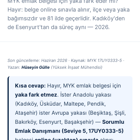
MYK emlak belgesi için yaka fark eder mi?
Hayır: belge online sınavla alınır, ilçe veya yaka
bağımsızdır ve 81 ilde geçerlidir. Kadıköy'den
de Esenyurt'tan da süreç aynı — 2026.
Son güncelleme: Haziran 2026 · Kaynak: MYK 17UY0333-5 ·
Yazan:
Hüseyin Gülle
(Yüksek İnşaat Mühendisi)
Kısa cevap:
Hayır, MYK emlak belgesi için
yaka fark etmez
. İster Anadolu yakası
(Kadıköy, Üsküdar, Maltepe, Pendik,
Ataşehir) ister Avrupa yakası (Beşiktaş, Şişli,
Bakırköy, Esenyurt, Başakşehir) —
Sorumlu
Emlak Danışmanı (Seviye 5, 17UY0333-5)