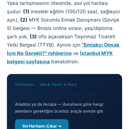
Yaka tartışmasının ötesinde, asıl yol haritası
şudur:
(1)
mesleki eğitim (100/120 saat, sağlayıcı
ayrı),
(2)
MYK Sorumlu Emlak Danışmanı (Seviye
5) belgesi — Brosis online sınavı, yaş/diploma
şartı yok,
(3)
ofis açacaksan Taşınmaz Ticareti
Yetki Belgesi (TTYB). Ayrıntı için
"Emlakçı Olmak
İçin Ne Gerekli?" rehberine
ve
İstanbul MYK
belgesi sayfasına
bakabilirsin.
İSTANBUL · YAKA FARK ETMEZ
Yol Haritanı 3 Soruda Çıkar
Anadolu ya da Avrupa — durumuna göre hangi
adımların gerektiğini ücretsiz araçla anında gör.
Yol Haritamı Çıkar →