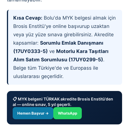
Kısa Cevap:
Bolu'da MYK belgesi almak için
Brosis Enstitü'ye online başvurup uzaktan
veya yüz yüze sınava girebilirsiniz. Akredite
kapsamlar:
Sorumlu Emlak Danışmanı
(17UY0333-5)
ve
Motorlu Kara Taşıtları
Alım Satım Sorumlusu (17UY0299-5)
.
Belge tüm Türkiye'de ve Europass ile
uluslararası geçerlidir.
📋 MYK belgeni TÜRKAK akredite Brosis Enstitü’den
al — online sınav, 5 yıl geçerli.
Hemen Başvur →
WhatsApp