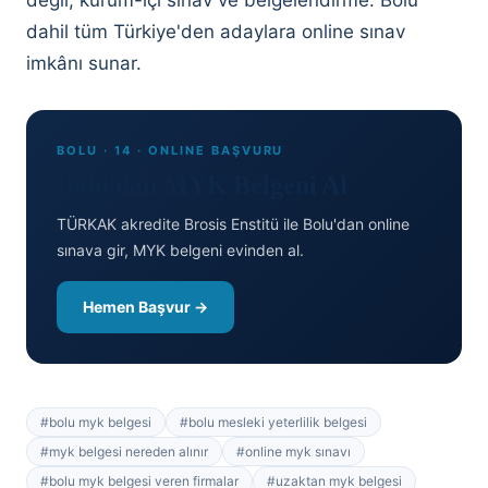
değil, kurum-içi sınav ve belgelendirme. Bolu
dahil tüm Türkiye'den adaylara online sınav
imkânı sunar.
BOLU · 14 · ONLINE BAŞVURU
Bolu'dan MYK Belgeni Al
TÜRKAK akredite Brosis Enstitü ile Bolu'dan online
sınava gir, MYK belgeni evinden al.
Hemen Başvur →
#
bolu myk belgesi
#
bolu mesleki yeterlilik belgesi
#
myk belgesi nereden alınır
#
online myk sınavı
#
bolu myk belgesi veren firmalar
#
uzaktan myk belgesi