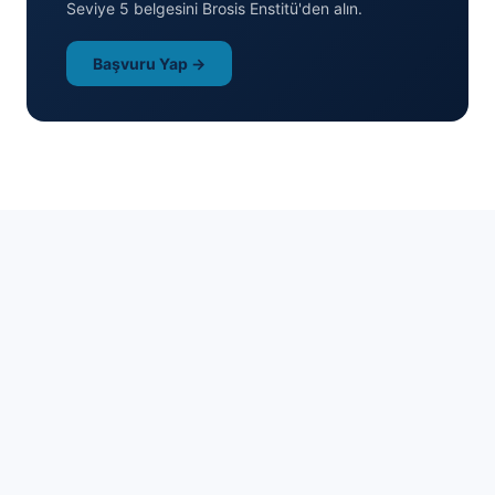
Seviye 5 belgesini Brosis Enstitü'den alın.
Başvuru Yap →