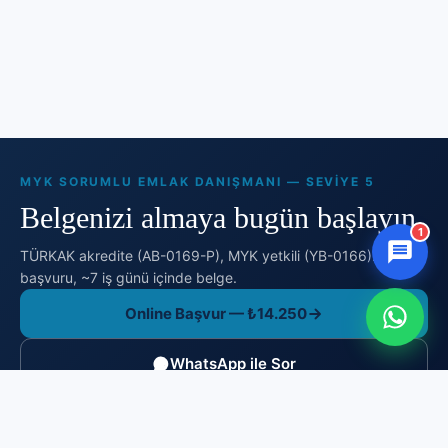
MYK SORUMLU EMLAK DANIŞMANI — SEVIYE 5
Belgenizi almaya bugün başlayın.
1
TÜRKAK akredite (AB-0169-P), MYK yetkili (YB-0166). Online
başvuru, ~7 iş günü içinde belge.
Online Başvur — ₺14.250
WhatsApp ile Sor