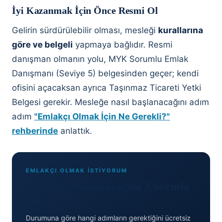
İyi Kazanmak İçin Önce Resmi Ol
Gelirin sürdürülebilir olması, mesleği
kurallarına
göre ve belgeli
yapmaya bağlıdır. Resmi
danışman olmanın yolu, MYK Sorumlu Emlak
Danışmanı (Seviye 5) belgesinden geçer; kendi
ofisini açacaksan ayrıca Taşınmaz Ticareti Yetki
Belgesi gerekir. Mesleğe nasıl başlanacağını adım
adım
"Emlakçı Olmak İçin Ne Gerekli?"
rehberinde
anlattık.
EMLAKÇI OLMAK İSTİYORUM
Nereden Başlayacağını 3 Soruda
Gör
Durumuna göre hangi adımların gerektiğini ücretsiz