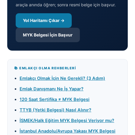
araçla anında öğren; sonra resmi belge için başvur.
Yol Haritamı Çıkar →
MYK Belgesi İçin Başvur
📚 EMLAKÇI OLMA REHBERLERI
Emlakçı Olmak İçin Ne Gerekli? (3 Adım)
Emlak Danışmanı Ne İş Yapar?
120 Saat Sertifika ≠ MYK Belgesi
TTYB (Yetki Belgesi) Nasıl Alınır?
İSMEK/Halk Eğitim MYK Belgesi Veriyor mu?
İstanbul Anadolu/Avrupa Yakası MYK Belgesi