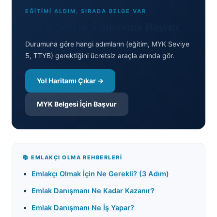
EĞİTİMİ ALDIM, SIRADA BELGE VAR
MYK Seviye 5 Sınavına Başvur
Durumuna göre hangi adımların (eğitim, MYK Seviye
5, TTYB) gerektiğini ücretsiz araçla anında gör.
Yol Haritamı Çıkar →
MYK Belgesi İçin Başvur
📚 EMLAKÇI OLMA REHBERLERI
Emlakçı Olmak İçin Ne Gerekli? (3 Adım)
Emlak Danışmanı Ne Kadar Kazanır?
Emlak Danışmanı Ne İş Yapar?