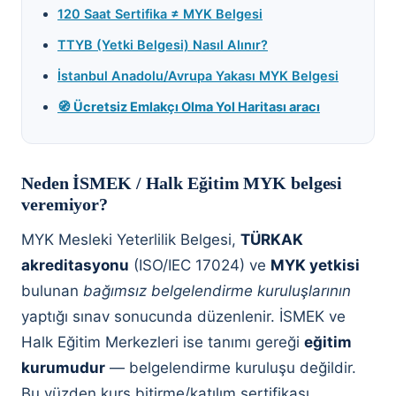
120 Saat Sertifika ≠ MYK Belgesi
TTYB (Yetki Belgesi) Nasıl Alınır?
İstanbul Anadolu/Avrupa Yakası MYK Belgesi
🧭 Ücretsiz Emlakçı Olma Yol Haritası aracı
Neden İSMEK / Halk Eğitim MYK belgesi
veremiyor?
MYK Mesleki Yeterlilik Belgesi,
TÜRKAK
akreditasyonu
(ISO/IEC 17024) ve
MYK yetkisi
bulunan
bağımsız belgelendirme kuruluşlarının
yaptığı sınav sonucunda düzenlenir. İSMEK ve
Halk Eğitim Merkezleri ise tanımı gereği
eğitim
kurumudur
— belgelendirme kuruluşu değildir.
Bu yüzden kurs bitirme/katılım sertifikası