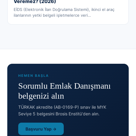
Veremez? (2026)
EİDS (Elektronik İlan Doğrulama Sistemi), ikinci el araç
ilanlarının yetki belgeli işletmelerce veri
…
HEMEN BAŞLA
Sorumlu Emlak Danışmanı
belgenizi alın
TÜRKAK akredite (AB-0169-P) sınav ile MYK
Seviye 5 belgesini Brosis Enstitü'den alın.
Başvuru Yap →