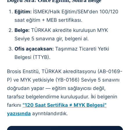
Doğru Sıra: Önce Eğitim, Sonra Belge
Eğitim:
İSMEK/Halk Eğitim/SEM'den 100/120
saat eğitim + MEB sertifikası.
Belge:
TÜRKAK akredite kuruluşun MYK
Seviye 5 sınavına gir, belgeni al.
Ofis açacaksan:
Taşınmaz Ticareti Yetki
Belgesi (TTYB).
Brosis Enstitü, TÜRKAK akreditasyonu (AB-0169-
P) ve MYK yetkisiyle (YB-0166) Seviye 5 sınavını
doğrudan yapar — eğitim sağlayıcısı değil,
tarafsız belgelendirme kuruluşudur. İki belgenin
farkını
"120 Saat Sertifika ≠ MYK Belgesi"
yazısında
ayrıntılandırdık.