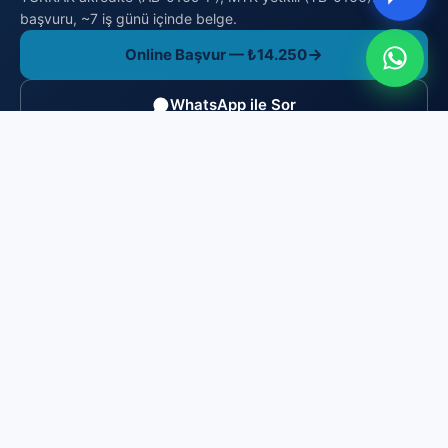
başvuru, ~7 iş günü içinde belge.
Online Başvur — ₺14.250
WhatsApp ile Sor
Brosis Enstitü Belgelendirme
TÜRKAK akredite (AB-0169-P), MYK yetkili (YB-0166)
belgelendirme kuruluşu. ISO/IEC 17024 gereği bağımsız ve
tarafsızdır: eğitim/kurs satmaz, yalnızca sınav yapar ve
belge düzenler.
0216 606 23 44
info@brosisenstitu.com