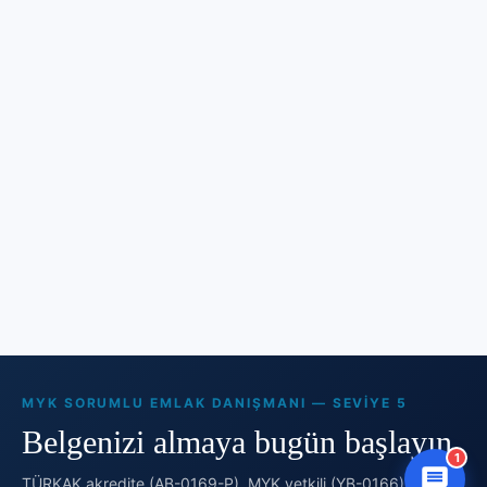
MYK SORUMLU EMLAK DANIŞMANI — SEVIYE 5
Belgenizi almaya bugün başlayın.
1
TÜRKAK akredite (AB-0169-P), MYK yetkili (YB-0166). Online