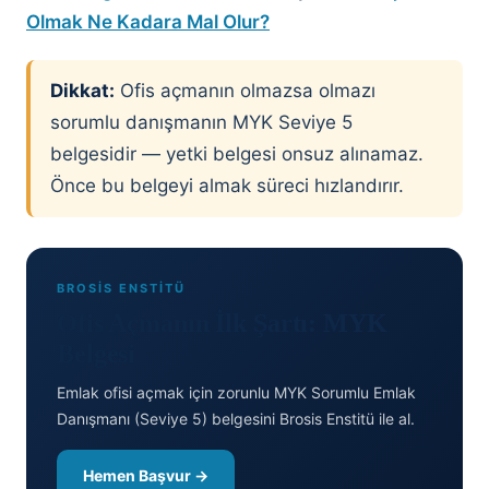
Olmak Ne Kadara Mal Olur?
Dikkat:
Ofis açmanın olmazsa olmazı
sorumlu danışmanın MYK Seviye 5
belgesidir — yetki belgesi onsuz alınamaz.
Önce bu belgeyi almak süreci hızlandırır.
BROSİS ENSTİTÜ
Ofis Açmanın İlk Şartı: MYK
Belgesi
Emlak ofisi açmak için zorunlu MYK Sorumlu Emlak
Danışmanı (Seviye 5) belgesini Brosis Enstitü ile al.
Hemen Başvur →