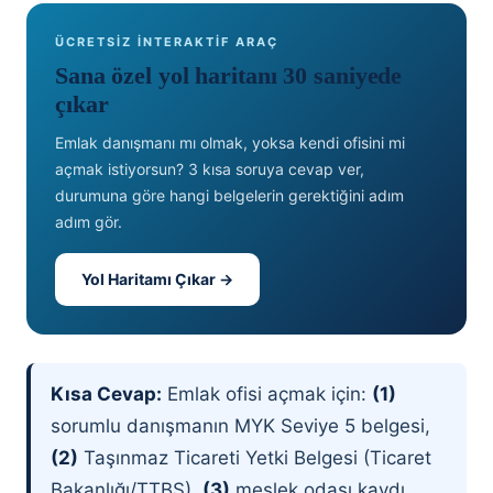
ÜCRETSİZ İNTERAKTİF ARAÇ
Sana özel yol haritanı 30 saniyede
çıkar
Emlak danışmanı mı olmak, yoksa kendi ofisini mi
açmak istiyorsun? 3 kısa soruya cevap ver,
durumuna göre hangi belgelerin gerektiğini adım
adım gör.
Yol Haritamı Çıkar →
Kısa Cevap:
Emlak ofisi açmak için:
(1)
sorumlu danışmanın MYK Seviye 5 belgesi,
(2)
Taşınmaz Ticareti Yetki Belgesi (Ticaret
Bakanlığı/TTBS),
(3)
meslek odası kaydı,