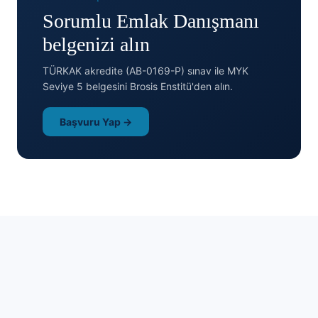
Sorumlu Emlak Danışmanı
belgenizi alın
TÜRKAK akredite (AB-0169-P) sınav ile MYK
Seviye 5 belgesini Brosis Enstitü'den alın.
Başvuru Yap →