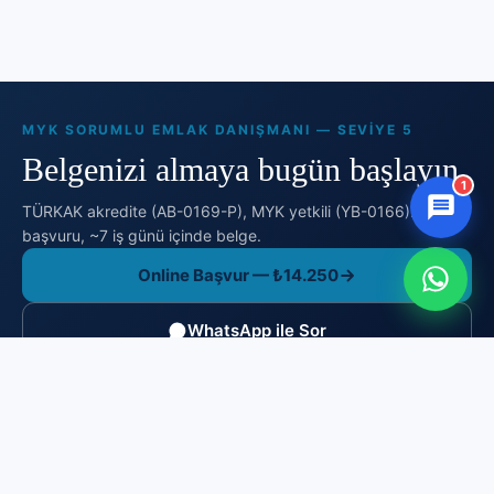
MYK SORUMLU EMLAK DANIŞMANI — SEVIYE 5
Belgenizi almaya bugün başlayın.
1
TÜRKAK akredite (AB-0169-P), MYK yetkili (YB-0166). Online
başvuru, ~7 iş günü içinde belge.
Online Başvur — ₺14.250
WhatsApp ile Sor