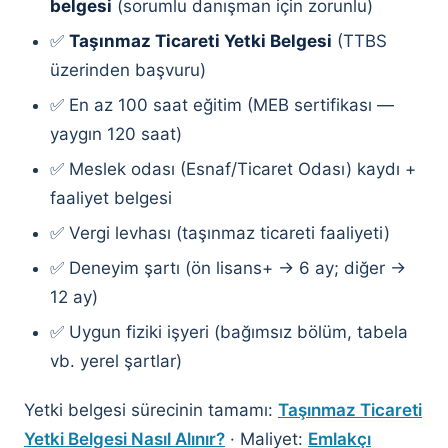
belgesi
(sorumlu danışman için zorunlu)
✅
Taşınmaz Ticareti Yetki Belgesi
(TTBS
üzerinden başvuru)
✅ En az 100 saat eğitim (MEB sertifikası —
yaygın 120 saat)
✅ Meslek odası (Esnaf/Ticaret Odası) kaydı +
faaliyet belgesi
✅ Vergi levhası (taşınmaz ticareti faaliyeti)
✅ Deneyim şartı (ön lisans+ → 6 ay; diğer →
12 ay)
✅ Uygun fiziki işyeri (bağımsız bölüm, tabela
vb. yerel şartlar)
Yetki belgesi sürecinin tamamı:
Taşınmaz Ticareti
Yetki Belgesi Nasıl Alınır?
· Maliyet:
Emlakçı