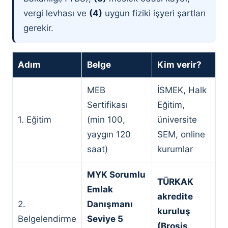
vergi levhası ve
(4)
uygun fiziki işyeri şartları
gerekir.
Adım
Belge
Kim verir?
MEB
İSMEK, Halk
Sertifikası
Eğitim,
1. Eğitim
(min 100,
üniversite
yaygın 120
SEM, online
saat)
kurumlar
MYK Sorumlu
TÜRKAK
Emlak
akredite
2.
Danışmanı
kuruluş
Belgelendirme
Seviye 5
(Brosis