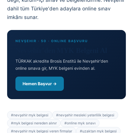
değil, kurum-içi sınav ve belgelendirme. Nevşehir
dahil tüm Türkiye'den adaylara online sınav
imkânı sunar.
NEVŞEHIR · 50 · ONLINE BAŞVURU
Nevşehir'den MYK Belgeni Al
TÜRKAK akredite Brosis Enstitü ile Nevşehir'den
online sınava gir, MYK belgeni evinden al.
Hemen Başvur →
#
nevşehir myk belgesi
#
nevşehir mesleki yeterlilik belgesi
#
myk belgesi nereden alınır
#
online myk sınavı
#
nevşehir myk belgesi veren firmalar
#
uzaktan myk belgesi