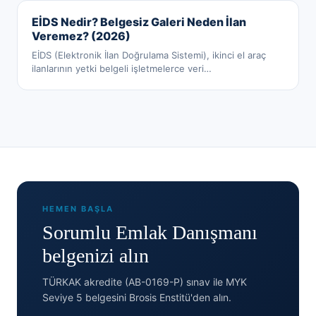
EİDS Nedir? Belgesiz Galeri Neden İlan
Veremez? (2026)
EİDS (Elektronik İlan Doğrulama Sistemi), ikinci el araç
ilanlarının yetki belgeli işletmelerce veri
…
HEMEN BAŞLA
Sorumlu Emlak Danışmanı
belgenizi alın
TÜRKAK akredite (AB-0169-P) sınav ile MYK
Seviye 5 belgesini Brosis Enstitü'den alın.