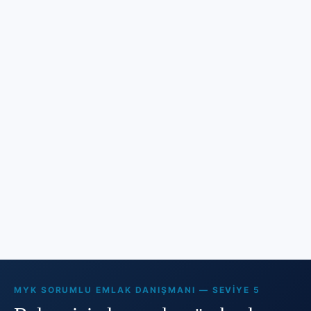
MYK SORUMLU EMLAK DANIŞMANI — SEVIYE 5