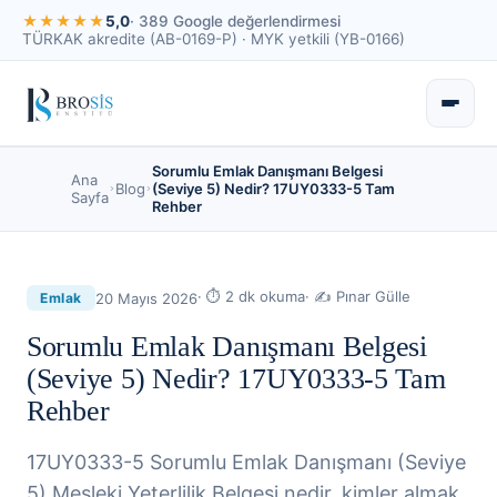
★★★★★
5,0
· 389 Google değerlendirmesi
TÜRKAK akredite (AB-0169-P) · MYK yetkili (YB-0166)
Sorumlu Emlak Danışmanı Belgesi
Ana
Blog
(Seviye 5) Nedir? 17UY0333-5 Tam
Sayfa
Rehber
· ⏱
2
dk okuma
· ✍
Pınar Gülle
20 Mayıs 2026
Emlak
Sorumlu Emlak Danışmanı Belgesi
(Seviye 5) Nedir? 17UY0333-5 Tam
Rehber
17UY0333-5 Sorumlu Emlak Danışmanı (Seviye
5) Mesleki Yeterlilik Belgesi nedir, kimler almak