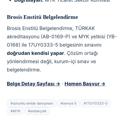
Doğrulayan:
MYK Ticaret Sektör Komitesi
Brosis Enstitü Belgelendirme
Brosis Enstitü Belgelendirme, TÜRKAK
akreditasyonu (AB-0169-P) ve MYK yetkisi (YB-
0166) ile 17UY0333-5 belgesinin sınavını
doğrudan kendisi yapar
. Çözüm ortağı
yönlendirmesi değil, kurum-içi sınav ve
belgelendirme.
Belge Detay Sayfası →
·
Hemen Başvur →
#
sorumlu emlak danışmanı
#
seviye 5
#
17UY0333-5
#
MYK
#
emlakçılık